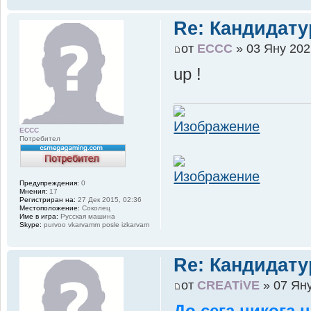
Re: Кандидату
от
ECCC
» 03 Яну 202
up !
ECCC
Потребител
Предупреждения:
0
Мнения:
17
Регистриран на:
27 Дек 2015, 02:36
Местоположение:
Соколец
Име в игра:
Русская машина
Skype:
purvoo vkarvamm posle izkarvam
Re: Кандидату
от
CREATiVE
» 07 Яну