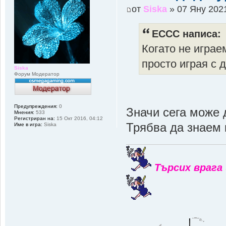
от
Siska
» 07 Яну 2021
ECCC написа:
Когато не играе
просто играя с д
Siska
Форум Модератор
Предупреждения:
0
Значи сега може
Мнения:
533
Регистриран на:
15 Окт 2016, 04:12
Трябва да знаем к
Име в игра:
Siska
Търсих врага 