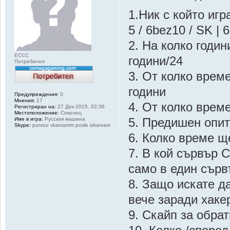
1.Ник с който иг
5 / 6bez10 / SK | 6
2. На колко годин
ECCC
години/24
Потребител
3. От колко врем
години
Предупреждения:
0
Мнения:
17
4. От колко време
Регистриран на:
27 Дек 2015, 02:36
Местоположение:
Соколец
Име в игра:
Русская машина
5. Предишен опит
Skype:
purvoo vkarvamm posle izkarvam
6. Колко време щ
7. В кой сървър 
само в един сърв
8. Защо искате д
вече заради хакер
9. Скайп за обра