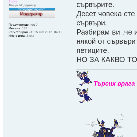
Siska
сървърите.
Форум Модератор
Десет човека сте 
сървъри.
Предупреждения:
0
Мнения:
533
Разбирам ви ,че и
Регистриран на:
15 Окт 2016, 04:12
Име в игра:
Siska
някой от сървъри
петиците.
НО ЗА КАКВО ТО
Търсих врага 