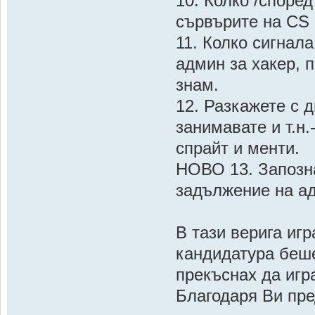
10. Колко /според
сървърите на CS
11. Колко сигнал
админ за хакер, 
знам.
12. Разкажете с д
занимавате и т.н.
спрайт и менти.
НОВО 13. Запозна
задължение на ад
В тази верига игр
кандидатура беш
прекъснах да игр
Благодаря Ви пр