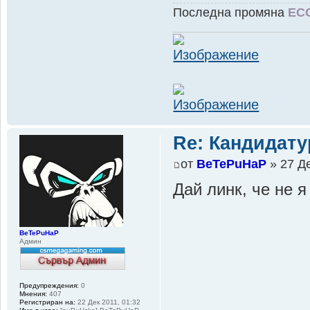
Последна промяна
EC
Re: Кандидату
от
BeTePuHaP
» 27 Де
Дай линк, че не 
BeTePuHaP
Админ
Предупреждения:
0
Мнения:
407
Регистриран на:
22 Дек 2011, 01:32