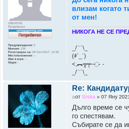
До сега никога 
влизам когато т
от мен!
CREATiVE
Потребител
НИКОГА НЕ СЕ ПРЕ
Предупреждения:
0
_/﹋\_
Мнения:
134
Регистриран на:
08 Сеп 2017, 13:35
(҂`_´)
Местоположение:
--
Име в игра:
--
Skype:
-
<,︻╦╤─ ҉ - -
_/﹋\_
Re: Кандидату
от
Siska
» 07 Яну 2021
Дълго време се ч
го спестявам.
Събирате се да иг