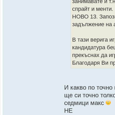
занимавате и т.н
спрайт и менти.
НОВО 13. Запоз
задължение на 
В тази верига и
кандидатура бе
прекъснах да иг
Благодаря Ви п
И какво по точно
ще си точно толко
седмици макс
НЕ