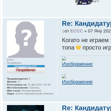
Re: Кандидату
от
ECCC
» 07 Яну 202
Когато не играем
топа
просто игр
ECCC
Потребител
Предупреждения:
0
Мнения:
17
Регистриран на:
27 Дек 2015, 02:36
Местоположение:
Соколец
Име в игра:
Русская машина
Skype:
purvoo vkarvamm posle izkarvam
Re: Кандидату