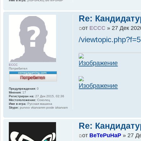
Име в игра:
[nuPuHcko] BeTePuHaP
Re: Кандидату
от
ECCC
» 27 Дек 202
/viewtopic.php?f
ECCC
Потребител
Предупреждения:
0
Мнения:
17
Регистриран на:
27 Дек 2015, 02:36
Местоположение:
Соколец
Име в игра:
Русская машина
Skype:
purvoo vkarvamm posle izkarvam
Re: Кандидату
от
BeTePuHaP
» 27 Де