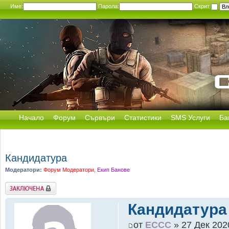
Име:
Парола:
Скрит
Начало
Форум
Сървъри
Статистики
SMS Услуги
Ба
Кандидатура
Модератори:
Форум Модератори
,
Екип Банове
Заключена
Кандидатура
от
ECCC
» 27 Дек 202