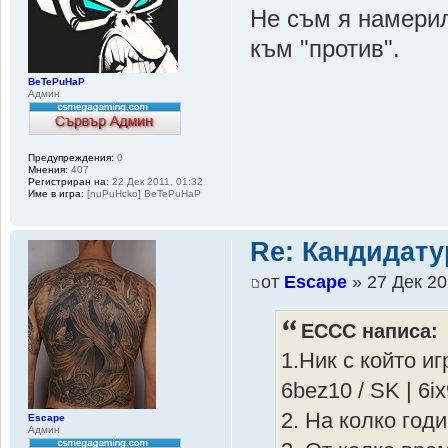
Не съм я намерил
към "против".
BeTePuHaP
Админ
Предупреждения:
0
Мнения:
407
Регистриран на:
22 Дек 2011, 01:32
Име в игра:
[nuPuHcko] BeTePuHaP
Re: Кандидату
от
Escape
» 27 Дек 20
ECCC написа:
1.Ник с който и
6bez10 / SK | 6ix
2. На колко год
Escape
Админ