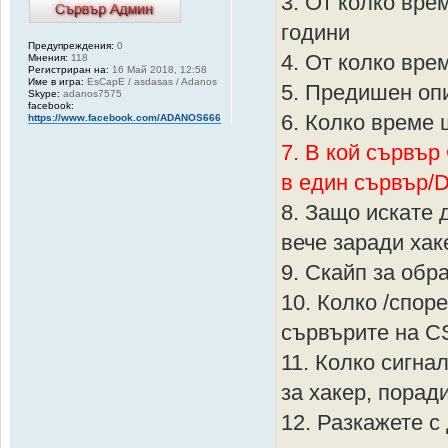
3. От колко вре
години
Предупреждения:
0
4. От колко врем
Мнения:
118
Регистриран на:
16 Май 2018, 12:58
Име в игра:
EsCapE / asdasas / Adanos
5. Предишен оп
Skype:
adanos7575
facebook:
6. Колко време 
https://www.facebook.com/ADANOS666
7. В кой сървъ
в един сървър/D
8. Защо искате
вече заради хаке
9. Скайп за обр
10. Колко /спор
сървърите на C
11. Колко сигна
за хакер, порад
12. Разкажете с 