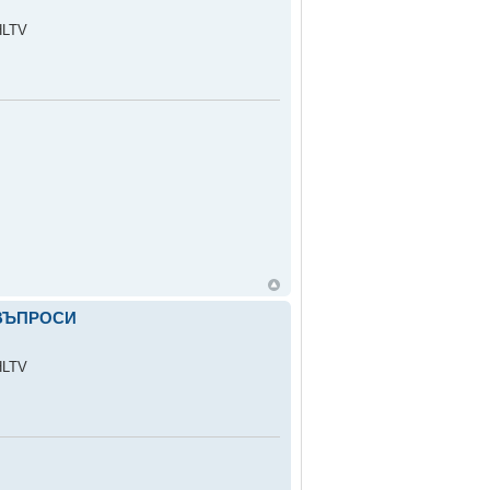
HLTV
 ВЪПРОСИ
HLTV