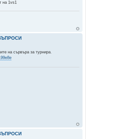
т на 1vs1
 ВЪПРОСИ
ите на сървъра за турнира.
199e8e
 ВЪПРОСИ