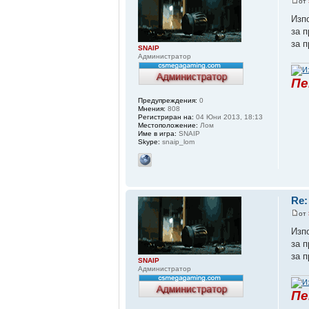
от
Изп
за п
за п
SNAIP
Администратор
Пе
Предупреждения:
0
Мнения:
808
Регистриран на:
04 Юни 2013, 18:13
Местоположение:
Лом
Име в игра:
SNAIP
Skype:
snaip_lom
Re
от
Изп
за п
за п
SNAIP
Администратор
Пе