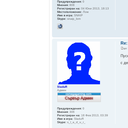
Предупреждения:
0
Мнения:
808
Регистриран на:
04 Юни 2013, 18:13
Местоположение:
Лом
Име в игра:
SNAIP
Skype:
snaip_lom
Re
от
Пус
с д
SladuR
Админ
Предупреждения:
0
Мнения:
306
Регистриран на:
18 Фев 2013, 03:39
Име в игра:
SladuR
Skype:
s_l_a_d_u_r_