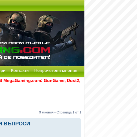
ери
Контакти
Непрочетени мнения
gaGaming.com: GunGame, Dust2, CS:GO Remake [Multi-Mod] и 
9 мнения • Страница
1
от
1
 И ВЪПРОСИ