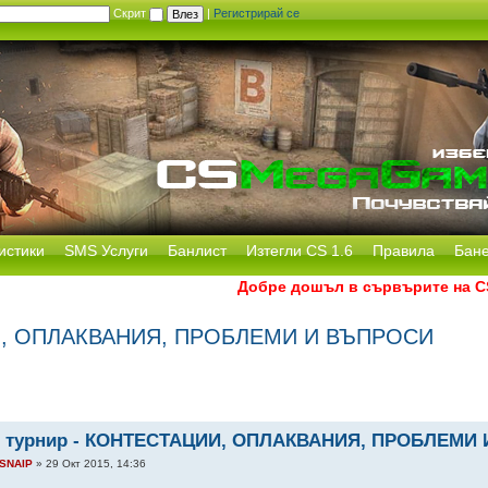
Скрит
|
Регистрирай се
истики
SMS Услуги
Банлист
Изтегли CS 1.6
Правила
Бан
Добре дошъл в сървърите на CS Me
И, ОПЛАКВАНИЯ, ПРОБЛЕМИ И ВЪПРОСИ
 турнир - КОНТЕСТАЦИИ, ОПЛАКВАНИЯ, ПРОБЛЕМИ
SNAIP
» 29 Окт 2015, 14:36