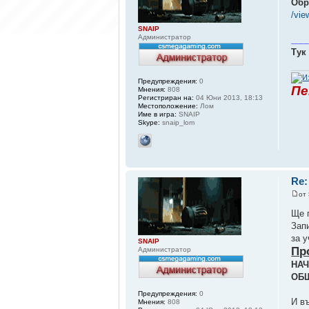
Обр
/vi
SNAIP
Администратор
___
Тук
Предупреждения:
0
Пе
Мнения:
808
Регистриран на:
04 Юни 2013, 18:13
Местоположение:
Лом
Име в игра:
SNAIP
Skype:
snaip_lom
Re
от
Ще 
Зап
за у
SNAIP
Пр
Администратор
НАЧ
ОБ
Предупреждения:
0
И в
Мнения:
808