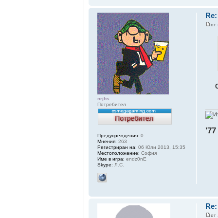
Re
от
nrjhs
Потребител
'77
Предупреждения:
0
Мнения:
263
Регистриран на:
06 Юли 2013, 15:35
Местоположение:
София
Име в игра:
endz0nE
Skype:
Л.С.
Re
от