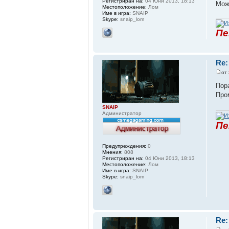
Регистриран на:
04 Юни 2013, 18:13
Мож
Местоположение:
Лом
Име в игра:
SNAIP
Skype:
snaip_lom
Пе
Re
от
Пор
Про
SNAIP
Администратор
Пе
Предупреждения:
0
Мнения:
808
Регистриран на:
04 Юни 2013, 18:13
Местоположение:
Лом
Име в игра:
SNAIP
Skype:
snaip_lom
Re