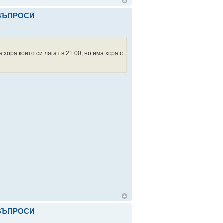
 ВЪПРОСИ
хора които си лягат в 21:00, но има хора с
 ВЪПРОСИ