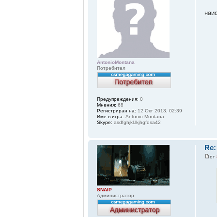
наис
AntonioMontana
Потребител
Предупреждения:
0
Мнения:
68
Регистриран на:
12 Окт 2013, 02:39
Име в игра:
Antonio Montana
Skype:
asdfghjkl.lkjhgfdsa42
Re
от
SNAIP
Администратор