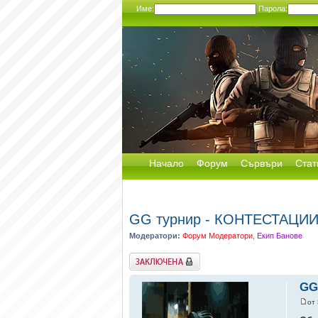
Име:
Парола:
Начало
Форум
Сървъри
Стат
GG турнир - КОНТЕСТАЦИ
Модератори:
Форум Модератори
,
Екип Банове
Заключена
GG
от