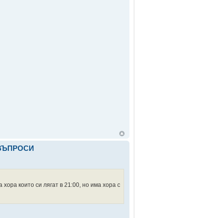
 ВЪПРОСИ
хора които си лягат в 21:00, но има хора с