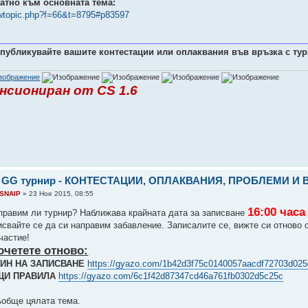
атно към основната тема:
ewtopic.php?f=66&t=8795#p83597
________________________________________________________________
 публикувайте вашите контестации или оплаквания във връзка с тур
нсиониран от CS 1.6
: GG турнир - КОНТЕСТАЦИИ, ОПЛАКВАНИЯ, ПРОБЛЕМИ И
SNAIP
» 23 Ное 2015, 08:55
16:00 часа
правим ли турнир? Наближава крайната дата за записване
исвайте се да си направим забавление. Записалите се, вижте си отново
частие!
очетете отново:
ИН НА ЗАПИСВАНЕ
https://gyazo.com/1b42d3f75c0140057aacdf72703d025
ЩИ ПРАВИЛА
https://gyazo.com/6c1f42d87347cd46a761fb0302d5c25c
ъобще цялата тема.