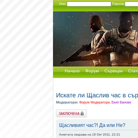
Име:
Парола:
Начало
Форум
Сървъри
Стат
Искате ли Щаслив час в сър
Модератори:
Форум Модератори
,
Екип Банове
Заключена
Щасливият час?! Да или Не?
Анкетата свършва на 18 Окт 2011, 22:21