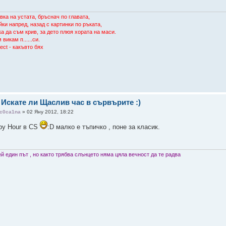
вка на устата, бръснач по главата,
йки напред, назад с картинки по ръката,
ка да съм крив, за дето плюя хората на маси.
 викам п......си.
ect - какъвто бях
 Искате ли Щаслив час в сървърите :)
c0ca1na
» 02 Яну 2012, 18:22
py Hour в CS
:D малко е тъпичко , поне за класик.
й един път , но както трябва слънцето няма цяла вечност да те радва