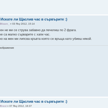
 Искате ли Щаслив час в сървърите :)
Blizare_
» 03 Яну 2012, 15:14
мен не ми се струва забавно да печелиш по 2 фрага.
че са малко сърварите с хапи час.
но на мен ми липсва кръвта която се връща като убиеш някой.
 Искате ли Щаслив час в сървърите :)
f0rest
» 07 Яну 2012, 16:37