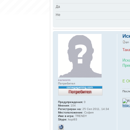
Да
Не
Ис
от
Така
Иск
Пре
earworm
Е О
Потребител
Посл
Предупреждения:
0
http:
Мнения:
104
Регистриран на:
25 Сеп 2011, 14:34
Местоположение:
София
Име в игра:
TRENDY
Skype:
kopi93