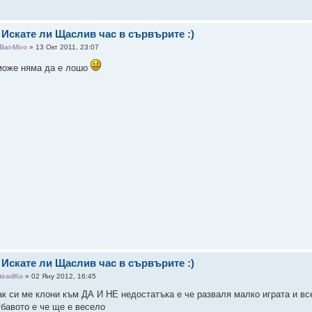
 Искате ли Щаслив час в сървърите :)
Bat-Miro
» 13 Окт 2011, 23:07
може няма да е лошо
 Искате ли Щаслив час в сървърите :)
teadKo
» 02 Яну 2012, 16:45
ак си ме клони към ДА И НЕ недостатъка е че разваля малко играта и все
убавото е че ще е весело