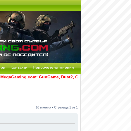
ери
Контакти
Непрочетени мнения
Gaming.com: GunGame, Dust2, CS:GO Remake [Multi-Mod] и RAT
10 мнения • Страница
1
от
1