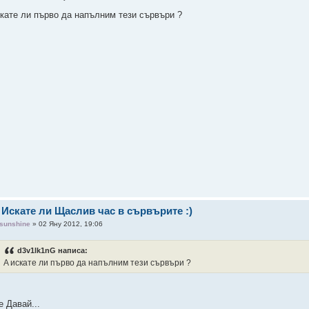
скате ли първо да напълним тези сървъри ?
 Искате ли Щаслив час в сървърите :)
sunshine
» 02 Яну 2012, 19:06
d3v1lk1nG написа:
A искате ли първо да напълним тези сървъри ?
е Давай...