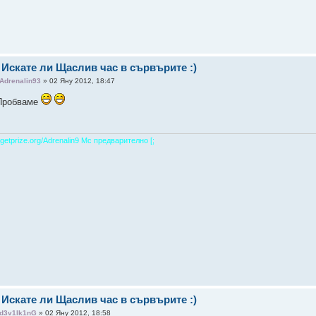
 Искате ли Щаслив час в сървърите :)
Adrenalin93
» 02 Яну 2012, 18:47
Пробваме
getprize.org/Adrenalin9 Мс предварително [;
 Искате ли Щаслив час в сървърите :)
d3v1lk1nG
» 02 Яну 2012, 18:58