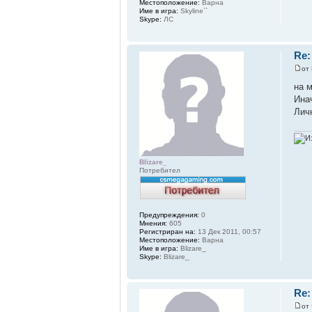
Местоположение:
Варна
Име в игра:
Skyline``
Skype:
ЛС
Re:
от
на 
Ина
Лич
Blizare_
Потребител
Предупреждения:
0
Мнения:
605
Регистриран на:
13 Дек 2011, 00:57
Местоположение:
Варна
Име в игра:
Blizare_
Skype:
Blizare_
Re:
от