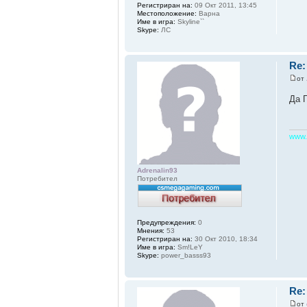
Регистриран на:
09 Окт 2011, 13:45
Местоположение:
Варна
Име в игра:
Skyline``
Skype:
ЛС
Re:
от
Да 
www.
Adrenalin93
Потребител
Предупреждения:
0
Мнения:
53
Регистриран на:
30 Окт 2010, 18:34
Име в игра:
Sm!LeY
Skype:
power_basss93
Re:
от