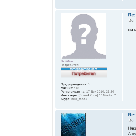
Re:
от
ем 
Bat-Miro
Потребител
Предупреждения:
0
Мнения:
518
Регистриран на:
17 Дек 2010, 21:26
Име в игра:
[Speed Zone] ^^ Mirelka ^^
Skype:
miro_rapa1
Re:
от
Няк
А х