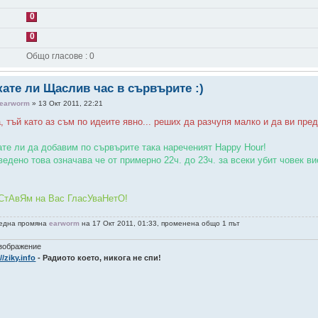
0
0
Общо гласове : 0
кате ли Щаслив час в сървърите :)
earworm
» 13 Окт 2011, 22:21
, тъй като аз съм по идеите явно... реших да разчупя малко и да ви пре
ате ли да добавим по сървърите така нареченият Happy Hour!
ведено това означава че от примерно 22ч. до 23ч. за всеки убит човек в
СтАвЯм на Вас ГласУваНетО!
една промяна
earworm
на 17 Окт 2011, 01:33, променена общо 1 път
//ziky.info
- Радиото което, никога не спи!