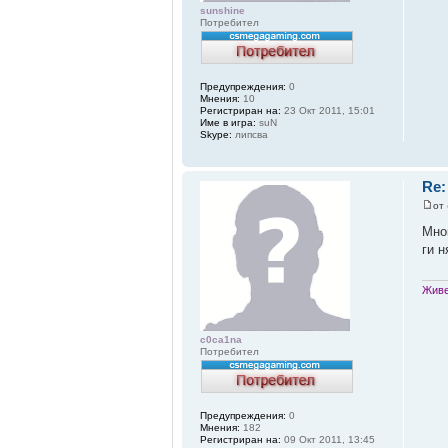
sunshine
Потребител
Предупреждения:
0
Мнения:
10
Регистриран на:
23 Окт 2011, 15:01
Име в игра:
suN
Skype:
липсва
Re:
от
Мног
ги 
Живе
c0ca1na
Потребител
Предупреждения:
0
Мнения:
182
Регистриран на:
09 Окт 2011, 13:45