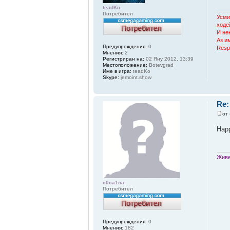
teadKo
Потребител
Усми
ходе
И не
Аз им
Предупреждения:
0
Resp
Мнения:
2
Регистриран на:
02 Яну 2012, 13:39
Местоположение:
Botevgrad
Име в игра:
teadKo
Skype:
jemoint.show
Re:
от
Hap
Живе
c0ca1na
Потребител
Предупреждения:
0
Мнения:
182