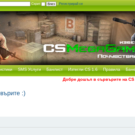
Скрит
|
Регистрирай се
истики
SMS Услуги
Банлист
Изтегли CS 1.6
Правила
Бан
Добре дошъл в сървърите на CS Mega
върите :)