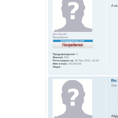
A и
d3v1lk1nG
Потребител
Предупреждения:
0
Мнения:
536
Регистриран на:
30 Яну 2011, 16:20
Име в игра:
d3v1lk1nG
Skype:
-
Re:
от
Айд