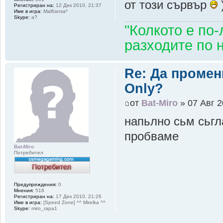
от този сървър
Регистриран на:
12 Дек 2010, 21:37
Име в игра:
Mal6ansa*
Skype:
a?
"Колкото е по-
разходите по н
Re: Да промен
Only?
от
Bat-Miro
» 07 Авг 2
напьлно сьм сьгл
пробваме
Bat-Miro
Потребител
Предупреждения:
0
Мнения:
518
Регистриран на:
17 Дек 2010, 21:26
Име в игра:
[Speed Zone] ^^ Mirelka ^^
Skype:
miro_rapa1