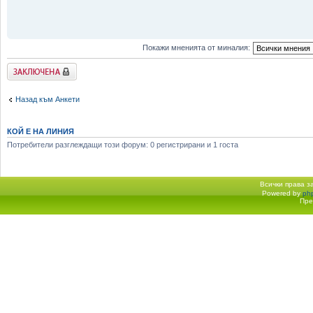
Покажи мненията от миналия:
Заключена
Назад към Анкети
КОЙ Е НА ЛИНИЯ
Потребители разглеждащи този форум: 0 регистрирани и 1 госта
Всички права 
Powered by
ph
Начало форум
Пре