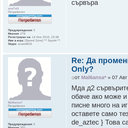
сървъра
ana7ol1
Потребител
Предупреждения:
0
Мнения:
279
Регистриран на:
14 Ное 2010, 23:38
Име в игра:
[Speed Zone] ^^ Spynki ^^
Skype:
anatoli916
Re: Да промен
Only?
от
Mal6ansa*
» 07 Авг
Мда д2 сървърите
обаче ако може и
Mal6ansa*
писне много на и
Потребител
оставете само те
de_aztec } Това 
Предупреждения:
0
Мнения:
301