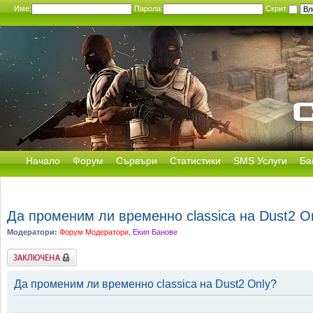
Име:
Парола:
Скрит
Начало
Форум
Сървъри
Статистики
SMS Услуги
Ба
Да променим ли временно classica на Dust2 O
Модератори:
Форум Модератори
,
Екип Банове
Заключена
Да променим ли временно classica на Dust2 Only?