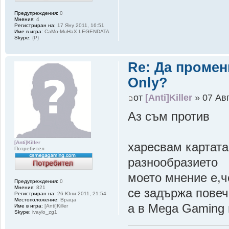
Предупреждения:
0
Мнения:
4
Регистриран на:
17 Яну 2011, 16:51
Име в игра:
CaMo-MuHaX LEGENDATA
Skype:
{P}
Re: Да промен
Only?
от
[Anti]Killer
» 07 Авг
Аз съм против
[Anti]Killer
харесвам картата
Потребител
разнообразието
моето мнение е,ч
Предупреждения:
0
Мнения:
821
се задържа повеч
Регистриран на:
26 Юни 2011, 21:54
Местоположение:
Враца
а в Mega Gaming 
Име в игра:
[Anti]Killer
Skype:
ivaylo_zg1