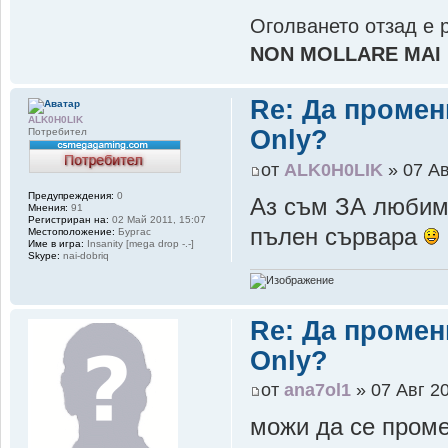
Oголването отзад е р
NON MOLLARE MAI 
Re: Да промен
ALK0H0LIK
Only?
Потребител
от
ALK0H0LIK
» 07 Ав
Предупреждения:
0
Аз съм ЗА любима
Мнения:
91
Регистриран на:
02 Май 2011, 15:07
пълен сървара
Местоположение:
Бургас
Име в игра:
Insanity [mega drop -.-]
Skype:
nai-dobriq
Re: Да промен
Only?
от
ana7ol1
» 07 Авг 20
можи да се проме