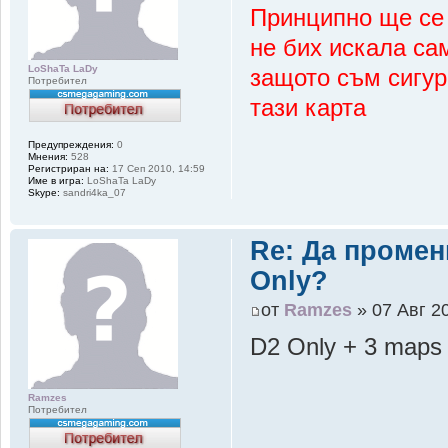
Принципно ще се 
не бих искала са
LoShaTa LaDy
защото съм сигур
Потребител
тази карта
Предупреждения:
0
Мнения:
528
Регистриран на:
17 Сеп 2010, 14:59
Име в игра:
LoShaTa LaDy
Skype:
sandri4ka_07
Re: Да промен
Only?
от
Ramzes
» 07 Авг 20
D2 Only + 3 maps
Ramzes
Потребител