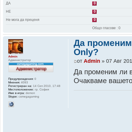
ДА
0
НЕ
0
Не мога да преценя
0
Общо гласове : 0
Да променим 
Only?
Admin
от
Admin
» 07 Авг 201
Администратор
Да променим ли в
Очакваме вашето 
Предупреждения:
0
Мнения:
4093
Регистриран на:
14 Сеп 2010, 17:48
Местоположение:
гр. София
Име в игра:
demon
Skype:
csmegagaming