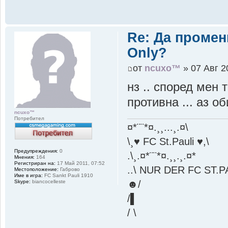
Re: Да промен
Only?
от
ncuxo™
» 07 Авг 2
нз .. според мен 
противна ... аз 
ncuxo™
Потребител
¤*¨¨*¤.¸¸...¸.¤\
\¸♥ FC St.Pauli ♥,\
Предупреждения:
0
.\¸.¤*¨¨*¤.¸¸.¸.¤*
Мнения:
164
Регистриран на:
17 Май 2011, 07:52
..\ NUR DER FC ST.PAU
Местоположение:
Габрово
Име в игра:
FC Sankt Pauli 1910
Skype:
biancocelleste
☻/
/▌
/ \