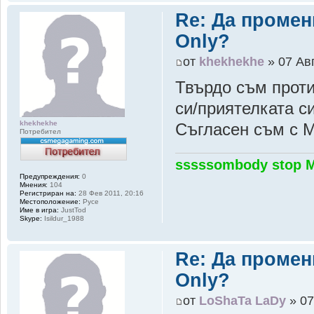
Re: Да промен
Only?
от
khekhekhe
» 07 Авг
Твърдо съм проти
си/приятелката с
khekhekhe
Съгласен съм с Ma
Потребител
sssssombody stop 
Предупреждения:
0
Мнения:
104
Регистриран на:
28 Фев 2011, 20:16
Местоположение:
Русе
Име в игра:
JustTod
Skype:
Isildur_1988
Re: Да промен
Only?
от
LoShaTa LaDy
» 07