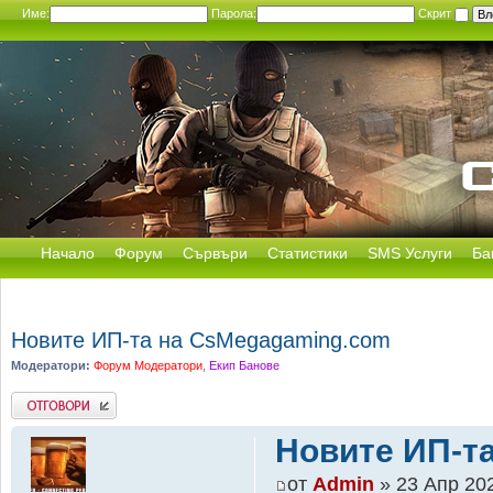
Име:
Парола:
Скрит
Начало
Форум
Сървъри
Статистики
SMS Услуги
Ба
Новите ИП-та на CsMegagaming.com
Модератори:
Форум Модератори
,
Екип Банове
Добави отговор
Новите ИП-т
от
Admin
» 23 Апр 202