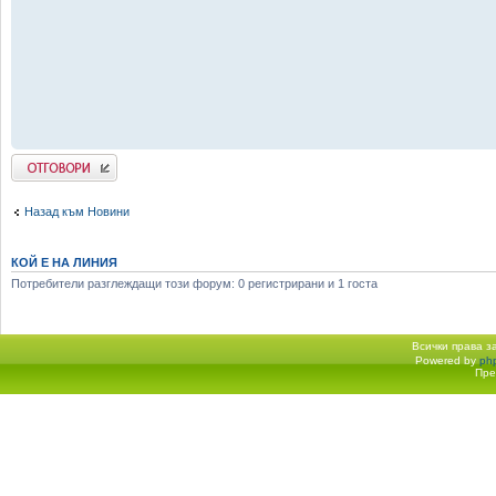
Добави отговор
Назад към Новини
КОЙ Е НА ЛИНИЯ
Потребители разглеждащи този форум: 0 регистрирани и 1 госта
Всички права 
Powered by
ph
Начало форум
Пре