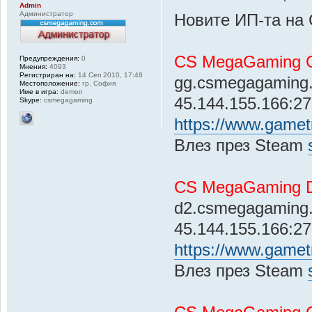
Admin
Администратор
Новите ИП-та на
CS MegaGaming
Предупреждения:
0
Мнения:
4093
Регистриран на:
14 Сеп 2010, 17:48
gg.csmegagaming
Местоположение:
гр. София
Име в игра:
demon
45.144.155.166:2
Skype:
csmegagaming
https://www.gametr
Влез през Steam
CS MegaGaming Du
d2.csmegagaming
45.144.155.166:2
https://www.gametr
Влез през Steam