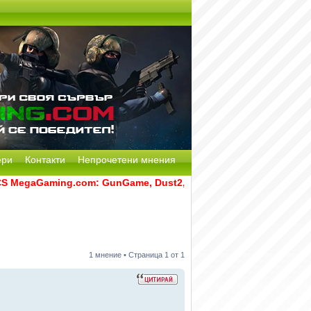
ери
Контакти
Непрочетени мнения
MegaGaming.com: GunGame, Dust2, CS:GO Remake [Multi-Mod] 
1 мнение • Страница
1
от
1