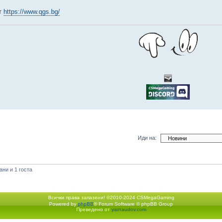
т
https://www.qgs.bg/
Иди на:
ни и 1 госта
Всички права запазени! ©2010-2024 CSMegaGaming
Powered by
phpBB
® Forum Software © phpBB Group
Екип
•
Изтрий всички бискв
Преведено от
yarnaudov.com