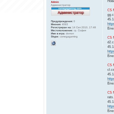
Нов
Admin
Администратор
CS 
gg.
45.
Предупреждения:
0
http
Мнения:
4093
Регистриран на:
14 Сеп 2010, 17:48
Вле
Местоположение:
гр. София
Име в игра:
demon
Skype:
csmegagaming
CS 
d2.
45.
http
Вле
CS 
cl.
45.
http
Вле
CS 
rat
45.1
http
Вле