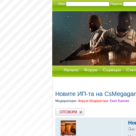
Име:
Парола:
Начало
Форум
Сървъри
Стат
Новите ИП-та на CsMegaga
Модератори:
Форум Модератори
,
Екип Банове
Добави отговор
Но
от