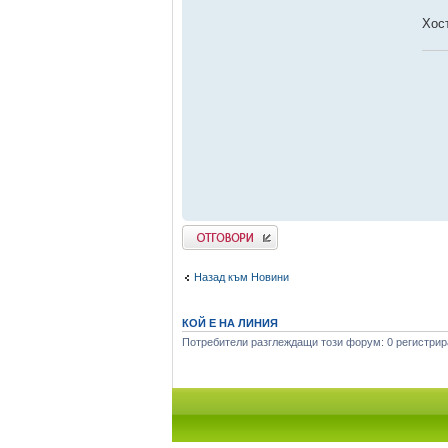
Хос
Добави отговор
Назад към Новини
КОЙ Е НА ЛИНИЯ
Потребители разглеждащи този форум: 0 регистрира
Начало форум