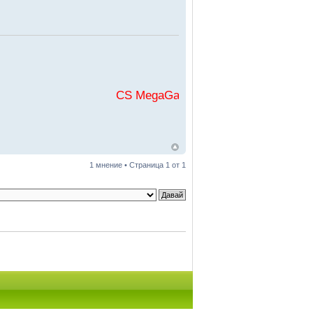
CS MegaGaming във
1 мнение • Страница
1
от
1
итки
• Часовете са според зоната UTC + 2 часа [
DST
]