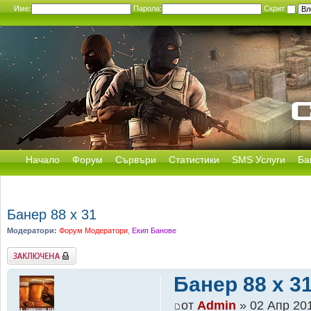
Име:
Парола:
Скрит
Начало
Форум
Сървъри
Статистики
SMS Услуги
Ба
Банер 88 x 31
Модератори:
Форум Модератори
,
Екип Банове
Заключена
Банер 88 x 3
от
Admin
» 02 Апр 201