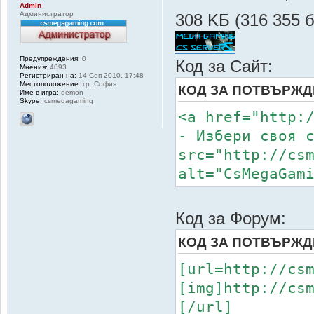
Admin
Администратор
308 KБ (316 355 
Предупреждения:
0
Код за Сайт:
Мнения:
4093
Регистриран на:
14 Сеп 2010, 17:48
Местоположение:
гр. София
КОД ЗА ПОТВЪРЖД
Име в игра:
demon
Skype:
csmegagaming
<a href="http:
- Избери своя 
src="http://cs
alt="CsMegaGam
Код за Форум:
КОД ЗА ПОТВЪРЖД
[url=http://cs
[img]http://cs
[/url]