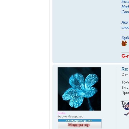
Erro
Mode
Cann
Ако
сле
Хуба
G-
Re:
от
Току
Ти 
Про
Siska
Форум Модератор