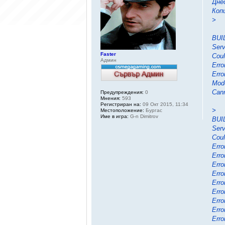
Дне
Коп
>
BUI
Serv
Faster
Coul
Админ
Erro
Erro
Mode
Cann
Предупреждения:
0
Мнения:
593
Регистриран на:
09 Окт 2015, 11:34
>
Местоположение:
Бургас
Име в игра:
G-n Dimitrov
BUI
Serv
Coul
Erro
Erro
Erro
Erro
Erro
Erro
Erro
Erro
Erro