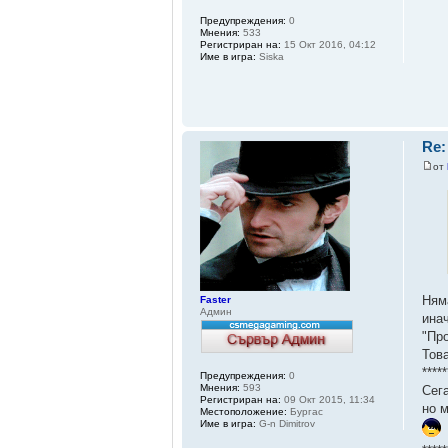
Предупреждения:
0
Мнения:
533
Регистриран на:
15 Окт 2016, 04:12
Име в игра:
Siska
Re:
от
Ням
Faster
Админ
ина
"Пр
Това
*****
Предупреждения:
0
Мнения:
593
Сега
Регистриран на:
09 Окт 2015, 11:34
но м
Местоположение:
Бургас
Име в игра:
G-n Dimitrov