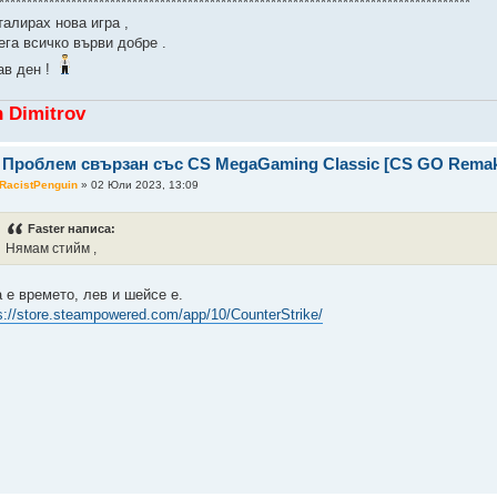
*************************************************************************************
талирах нова игра ,
ега всичко върви добре .
ав ден !
n Dimitrov
 Проблем свързан със CS MegaGaming Classic [CS GO Rema
RacistPenguin
» 02 Юли 2023, 13:09
Faster написа:
Нямам стийм ,
 е времето, лев и шейсе е.
s://store.steampowered.com/app/10/CounterStrike/