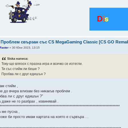
 Проблем свързан със CS MegaGaming Classic [CS GO Rema
Faster
» 30 Юни 2023, 13:15
Siska написа:
Току-що влязох с празна игра и всичко се изтегли.
Ти със стийм ли беше ?
Пробва ли с друг едишън ?
ам стийм ,
че до вчера влизам без никакъв проблем .
обва ли с друг едишън ?"
 даже не го разбрах , извинявай .
************************************************************************************
 ме пусна ,
оже би просто имам картата на която е сървъра ...