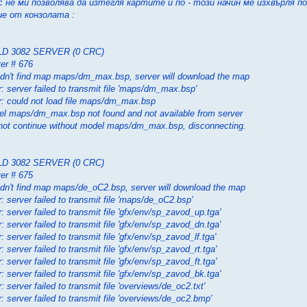
с не ми позволява да изтегля картите и по - този начин ме изхвърля п
ие от конзолата :
LD 3082 SERVER (0 CRC)
er # 676
dn't find map maps/dm_max.bsp, server will download the map
r: server failed to transmit file 'maps/dm_max.bsp'
r: could not load file maps/dm_max.bsp
l maps/dm_max.bsp not found and not available from server
ot continue without model maps/dm_max.bsp, disconnecting.
LD 3082 SERVER (0 CRC)
er # 675
dn't find map maps/de_oC2.bsp, server will download the map
r: server failed to transmit file 'maps/de_oC2.bsp'
r: server failed to transmit file 'gfx/env/sp_zavod_up.tga'
r: server failed to transmit file 'gfx/env/sp_zavod_dn.tga'
r: server failed to transmit file 'gfx/env/sp_zavod_lf.tga'
r: server failed to transmit file 'gfx/env/sp_zavod_rt.tga'
r: server failed to transmit file 'gfx/env/sp_zavod_ft.tga'
r: server failed to transmit file 'gfx/env/sp_zavod_bk.tga'
r: server failed to transmit file 'overviews/de_oc2.txt'
r: server failed to transmit file 'overviews/de_oc2.bmp'