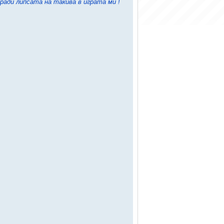
оради липсата на такива в играта ми !