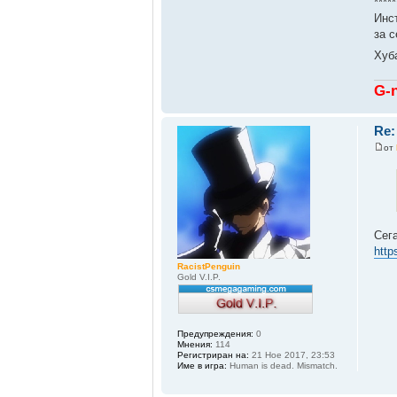
*****
Инс
за с
Хуб
G-
Re:
от
Сега
http
RacistPenguin
Gold V.I.P.
Предупреждения:
0
Мнения:
114
Регистриран на:
21 Ное 2017, 23:53
Име в игра:
Human is dead. Mismatch.