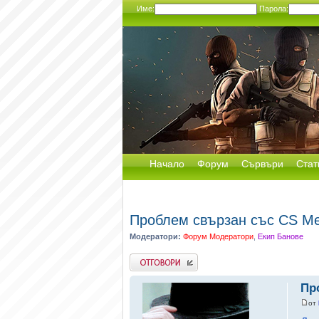
Име:
Парола:
Начало
Форум
Сървъри
Стат
Проблем свързан със CS Me
Модератори:
Форум Модератори
,
Екип Банове
Добави отговор
Пр
от