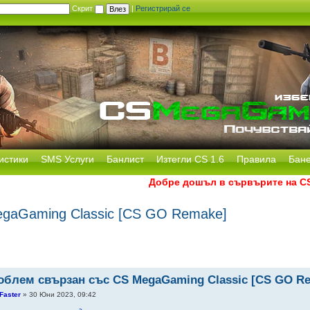
Скрит
|
Регистрирай се
истики
SMS Услуги
Банлист
Изтегли CS 1.6
Правила
Бан
Добре дошъл в сървърите на CS Me
gaGaming Classic [CS GO Remake]
облем свързан със CS MegaGaming Classic [CS GO R
Faster
» 30 Юни 2023, 09:42