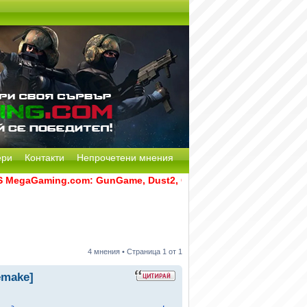
ери
Контакти
Непрочетени мнения
gaGaming.com: GunGame, Dust2, CS:GO Remake [Multi-Mod] и 
4 мнения • Страница
1
от
1
emake]