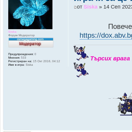
от
Siska
» 14 Сеп 2023
Повече 
Siska
https://dox.abv
Форум Модератор
Предупреждения:
0
Търсих врага 
Мнения:
533
Регистриран на:
15 Окт 2016, 04:12
Име в игра:
Siska