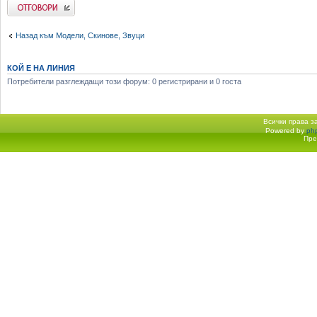
Добави отговор
Назад към Модели, Скинове, Звуци
КОЙ Е НА ЛИНИЯ
Потребители разглеждащи този форум: 0 регистрирани и 0 госта
Всички права 
Powered by
ph
Начало форум
Пре