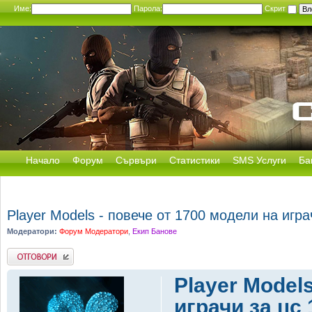
Име:
Парола:
Скрит
Начало
Форум
Сървъри
Статистики
SMS Услуги
Ба
Player Models - повече от 1700 модели на игра
Модератори:
Форум Модератори
,
Екип Банове
Добави отговор
Player Model
играчи за цс 