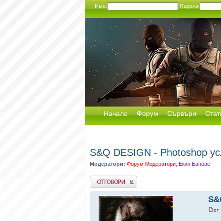
Име:
Парола:
Начало
Форум
Сървъри
Стат
S&Q DESIGN - Photoshop ус
Модератори:
Форум Модератори
,
Екип Банове
Добави отговор
S&
от