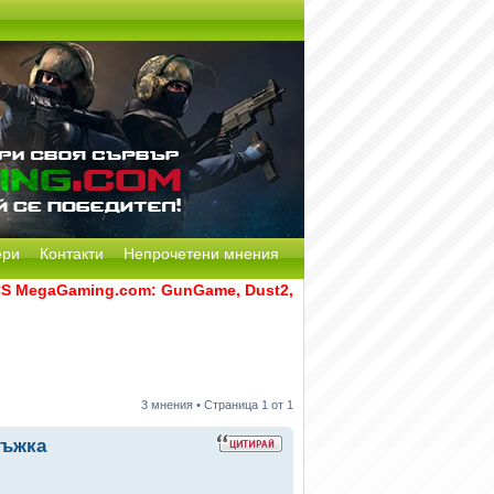
ери
Контакти
Непрочетени мнения
MegaGaming.com: GunGame, Dust2, CS:GO Remake [Multi-Mod] и
3 мнения • Страница
1
от
1
ръжка