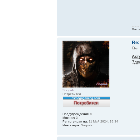
Посл
Re:
от
Акт
Здр
Soquek
Потребител
Предупреждения:
0
Мнения:
3
Регистриран на:
11 Май 2024, 19:34
Име в игра:
Soquek