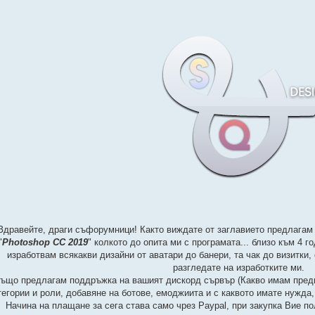
Здравейте, драги съфорумници! Както виждате от заглавието предлагам
"
Photoshop CC 2019
" колкото до опита ми с програмата... близо към 4 г
изработвам всякакви дизайни от аватари до банери, та чак до визитки,
разгледате на изработките ми.
ъщо предлагам поддръжка на вашият дискорд сървър (Какво имам предви
тегории и роли, добавяне на ботове, емоджиита и с каквото имате нужда, 
Начина на плащане за сега става само чрез Paypal, при закупка Вие п