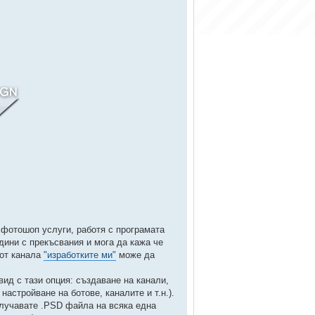
 фотошоп услуги, работя с програмата
одини с прекъсвания и мога да кажа че
 от канала
"изработките ми"
може да
д с тази опция: създаване на канали,
настройване на ботове, каналите и т.н.).
олучавате .PSD файла на всяка една