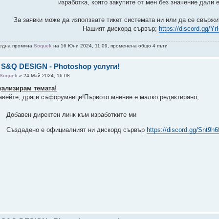
изработка, която закупите от мен без значение дали е
За заявки може да използвате тикет системата ни или да се свържи
Нашият дискорд сървър;
https://discord.gg/
една промяна
Soquek
на 16 Юни 2024, 11:09, променена общо 4 пъти
 S&Q DESIGN - Photoshop услуги!
Soquek
» 24 Май 2024, 16:08
уализирам темата!
авейте, драги съфорумници!Първото мнение е малко редактирано;
Добавен директен линк към изработките ми
Създадено е официалният ни дискорд сървър
https://discord.gg/Snt9h