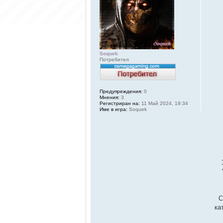
Soquek
Потребител
Предупреждения:
0
Мнения:
3
Регистриран на:
11 Май 2024, 19:34
Име в игра:
Soquek
С
ка