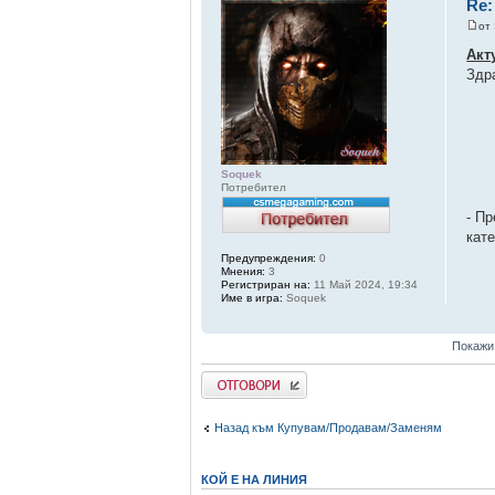
Re:
от
Акт
Здр
Soquek
Потребител
- П
кате
Предупреждения:
0
Мнения:
3
Регистриран на:
11 Май 2024, 19:34
Име в игра:
Soquek
Покажи
Добави отговор
Назад към Купувам/Продавам/Заменям
КОЙ Е НА ЛИНИЯ