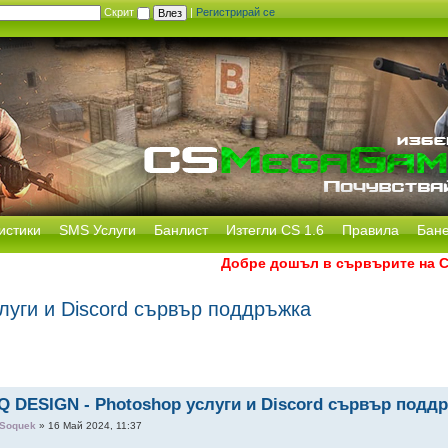
Скрит
|
Регистрирай се
истики
SMS Услуги
Банлист
Изтегли CS 1.6
Правила
Бан
Добре дошъл в сървърите на CS 
луги и Discord сървър поддръжка
Q DESIGN - Photoshop услуги и Discord сървър подд
Soquek
» 16 Май 2024, 11:37