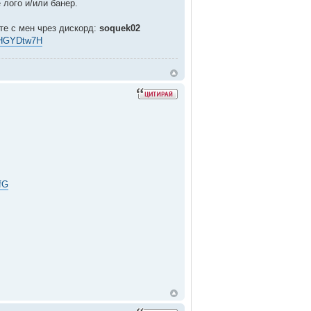
 лого и/или банер.
те с мен чрез дискорд:
soquek02
YrHGYDtw7H
6fG