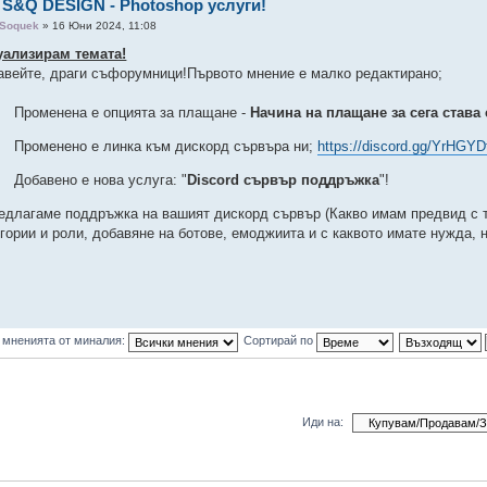
 S&Q DESIGN - Photoshop услуги!
Soquek
» 16 Юни 2024, 11:08
уализирам темата!
авейте, драги съфорумници!Първото мнение е малко редактирано;
Променена е опцията за плащане -
Начина на плащане за сега става 
Променено е линка към дискорд сървъра ни;
https://discord.gg/YrHGY
Добавено е нова услуга: "
Discord сървър поддръжка
"!
редлагаме поддръжка на вашият дискорд сървър (Какво имам предвид с т
гории и роли, добавяне на ботове, емоджиита и с каквото имате нужда, на
 мненията от миналия:
Сортирай по
Иди на: