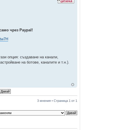
само чрез Paypal!
Dtw7H
ази опция: създаване на канали,
стройване на ботове, каналите и т.н.).
3 мнения • Страница
1
от
1