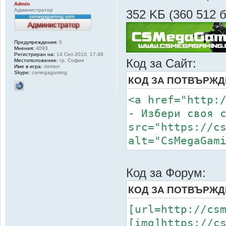
Admin
Администратор
352 KБ (360 512 
Предупреждения:
0
Мнения:
4093
Регистриран на:
14 Сеп 2010, 17:48
Код за Сайт:
Местоположение:
гр. София
Име в игра:
demon
Skype:
csmegagaming
КОД ЗА ПОТВЪРЖД
<a href="http:
- Избери своя 
src="https://c
alt="CsMegaGam
Код за Форум:
КОД ЗА ПОТВЪРЖД
[url=http://cs
[img]https://c