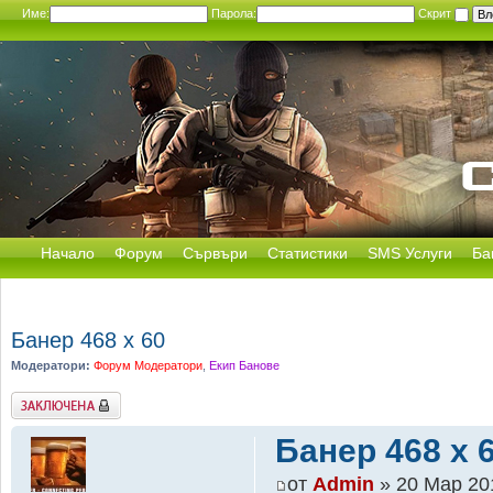
Име:
Парола:
Скрит
Начало
Форум
Сървъри
Статистики
SMS Услуги
Ба
Банер 468 х 60
Модератори:
Форум Модератори
,
Екип Банове
Заключена
Банер 468 х 
от
Admin
» 20 Мар 201