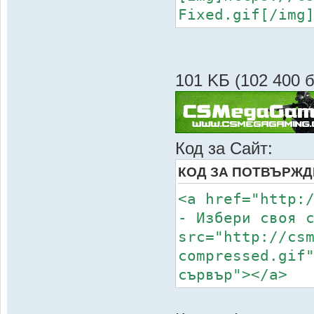
Fixed.gif[/img
101 KБ (102 400 
Код за Сайт:
КОД ЗА ПОТВЪРЖД
<a href="http:
- Избери своя 
src="http://cs
compressed.gif
сървър"></a>