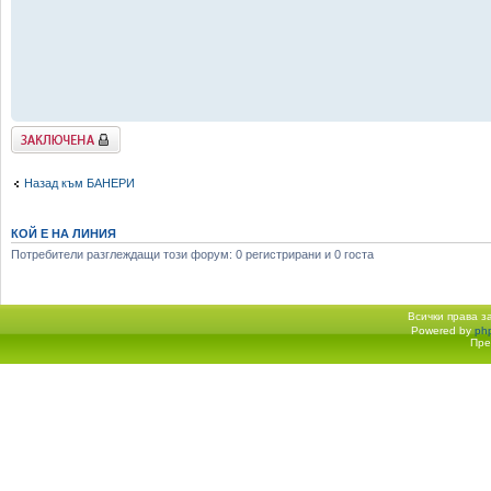
Заключена
Назад към БАНЕРИ
КОЙ Е НА ЛИНИЯ
Потребители разглеждащи този форум: 0 регистрирани и 0 госта
Всички права 
Powered by
ph
Начало форум
Пре