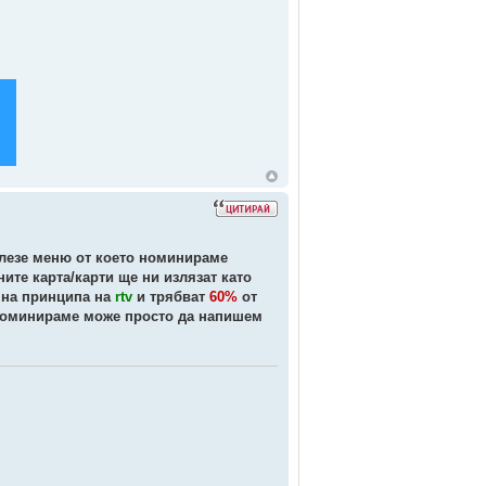
злезе меню от което номинираме
ите карта/карти ще ни излязат като
и на принципа на
rtv
и трябват
60%
от
я номинираме може просто да напишем