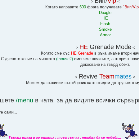
Вип/
Vip
>
<
Когато направите
500
фрага получавате
"Вип/Vip
Deagle
HE
Flash
Smoke
Armor
HE
Grenade Mode
>
<
Когато сме със
HE Grenade
в ръка имаме втори нач
С дясното копче на мишката
(mouse2)
сменяме начините, а вторият начи
докосване на твърд обект.
Revive
Team
mates
>
<
Можем да съживим съотборник като отидем до трупчето м
ишете
/menu
в чата, за да видите всички сървър
.
Търсих врага и го открих : това съм аз , трябва да се победя...