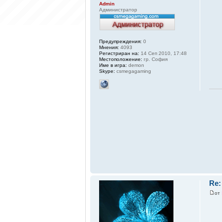
Admin
Администратор
Предупреждения:
0
Мнения:
4093
Регистриран на:
14 Сеп 2010, 17:48
Местоположение:
гр. София
Име в игра:
demon
Skype:
csmegagaming
Re:
от