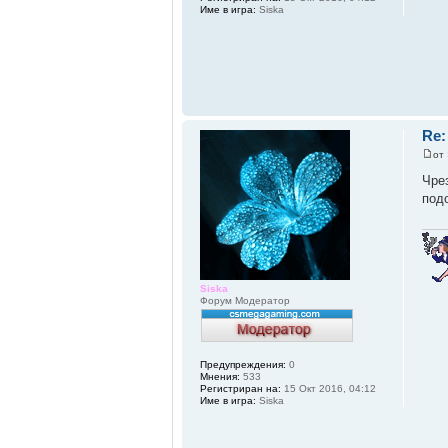
Име в игра:
Siska
Re:
от
Чре
под
Siska
Форум Модератор
Предупреждения:
0
Мнения:
533
Регистриран на:
15 Окт 2016, 04:12
Име в игра:
Siska