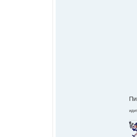
П
и още много, много екстри, но може да ги видите сами..