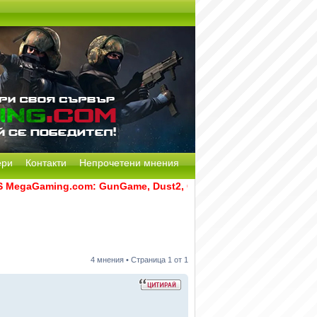
ери
Контакти
Непрочетени мнения
aGaming.com: GunGame, Dust2, CS:GO Remake [Multi-Mod] и R
4 мнения • Страница
1
от
1