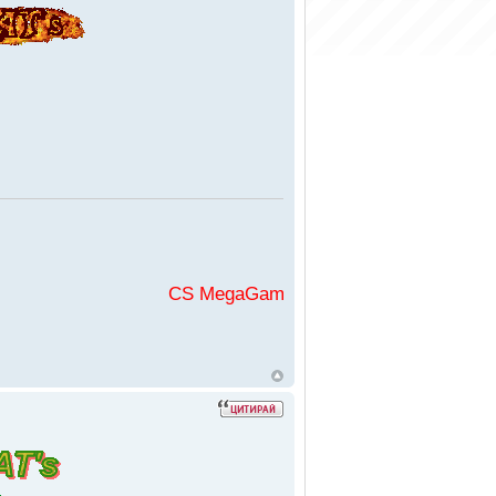
CS MegaGaming във