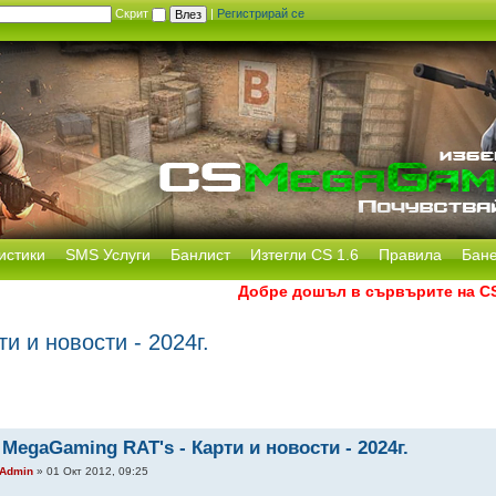
Скрит
|
Регистрирай се
истики
SMS Услуги
Банлист
Изтегли CS 1.6
Правила
Бан
Добре дошъл в сървърите на CS Meg
и и новости - 2024г.
 MegaGaming RAT's - Карти и новости - 2024г.
Admin
» 01 Окт 2012, 09:25