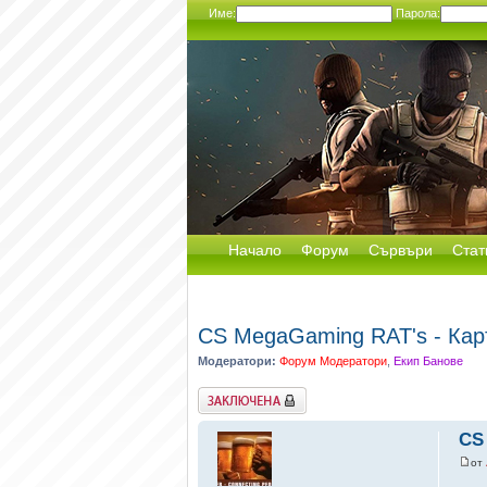
Име:
Парола:
Начало
Форум
Сървъри
Стат
CS MegaGaming RAT's - Карт
Модератори:
Форум Модератори
,
Екип Банове
Заключена
CS
от