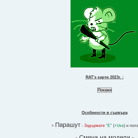
RAT's карти 2023г. :
Особености в сървъра
Парашут
>
-
Задържате
"Е"
(
+Use
) и пол
Смяна на модели