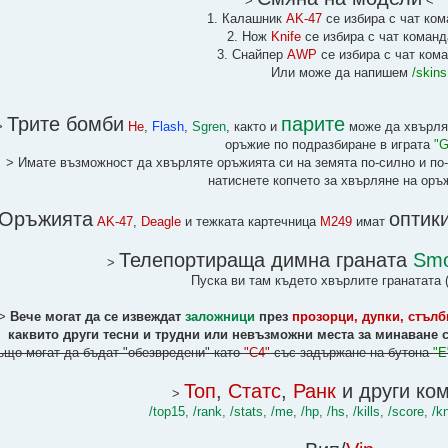
>
<
1. Калашник
AK-47
се избира с чат ко
2. Нож
Knife
се избира с чат коман
3. Снайпер
AWP
се избира с чат ком
Или може да напишем
/skins
Трите бомби
парите
>
He
,
Flash
,
Sgren
, както и
може да хвърлят
оръжие по подразбиране в играта
"G
> Имате възможност да хвърляте оръжията си на земята по-силно и по
натиснете копчето за хвърляне на оръ
Оръжията
оптик
AK-47
,
Deagle
и тежката картечница
M249
имат
Телепортираща димна граната
Sm
>
Пуска ви там където хвърлите гранатата 
>
Вече могат да се извеждат
заложници
през
прозорци, дупки, стълб
каквито други тесни и трудни или невъзможни места за минаване 
ъщо могат да бъдат "обезвредени" като
"C4"
със задържане на бутона
"E
Топ
,
Статс
,
Ранк
и други ко
>
/top15, /rank, /stats, /me, /hp, /hs, /kills, /score, /