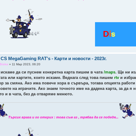
 CS MegaGaming RAT's - Карти и новости - 2023г.
Siska
» 11 Мар 2023, 06:20
 искаме да си пуснем конкретна карта пишем в чата
/maps
. Ще ни и
тата или картите, които искаме. Веднага след това пишем
rtv
и избран
ор за смяна. Ако има повече хора в сървъра, тогава опцията работ
совете на играчите. Ако знаем точното име на дадена карта, за да 
то и в чата, без да отваряме менюто.
Търсих врага и го открих : това съм аз , трябва да се победя...