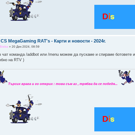
 CS MegaGaming RAT's - Карти и новости - 2024г.
Siska
» 20 Дек 2024, 08:59
з чат команда /addbot или /menu можем да пускаме и спираме ботовете и
обно на RTV )
Търсих врага и го открих : това съм аз , трябва да се победя...