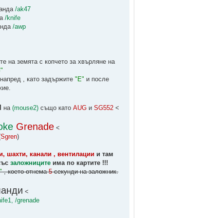
манда
/ak47
да
/knife
анда
/awp
е на земята с копчето за хвърляне на
"
-напред , като задържите
"E"
и после
жие.
и
на
(mouse2)
също като
AUG
и
SG552
<
oke
Grenade
<
(
Sgren
)
и, шахти, канали , вентилации
и там
със
заложниците
има по картите !!!
"
, което отнема
5
секунди на заложник.
манди
<
knife1, /grenade