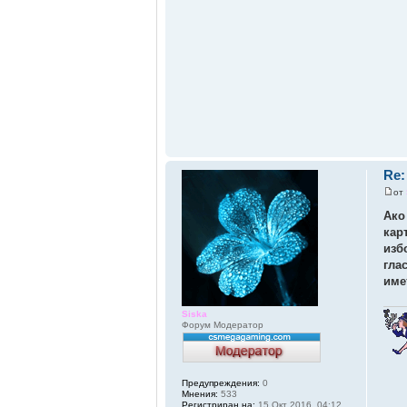
Re:
от
Ако
кар
изб
гла
име
Siska
Форум Модератор
Предупреждения:
0
Мнения:
533
Регистриран на:
15 Окт 2016, 04:12