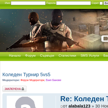
Име:
Парола:
Скрит
Начало
Форум
Сървъри
Статистики
SMS Услуги
Ба
Коледен Турнир 5vs5
Модератори:
Форум Модератори
,
Екип Банове
Заключена
Re: Коледен 
от
alabala123
» 30 Ное