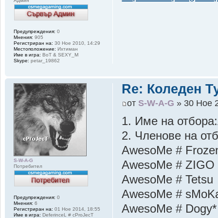
Админ
Предупреждения:
0
Мнения:
905
Регистриран на:
30 Ное 2010, 14:29
Местоположение:
Ихтиман
Име в игра:
BoT & SEXY_M
Skype:
petar_19862
Re: Коледен Т
от
S-W-A-G
» 30 Ное 2
1. Име на отбора
2. Членове на от
AwesoMe # Frozen
S-W-A-G
AwesoMe # ZIGO
Потребител
AwesoMe # Tetsu
AwesoMe # sMoK
Предупреждения:
0
Мнения:
6
AwesoMe # Dogy*
Регистриран на:
01 Ное 2014, 18:55
Име в игра:
DeferinceL # cProJecT