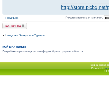
http://store.picbg.net
Покажи мненията от миналия:
Предишна
Заключена
Назад към Завършили Турнири
КОЙ Е НА ЛИНИЯ
Потребители разглеждащи този форум: 0 регистрирани и 0 госта
Всички права 
Powered by
ph
Начало форум
Пре