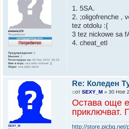
1. 5SA.
2. ;oligofrenche ,
tez otdolu :{
alabala123
3 tez nickowe sa 
Потребител
4. cheat_etl
Предупреждения:
0
Мнения:
1
Регистриран на:
30 Ное 2014, 00:24
Име в игра:
nea takiz nickowe ;[[
Skype:
nea takiz raboti
Re: Коледен Т
от
SEXY_M
» 30 Ное 2
Остава още е
приключват. 
http://store.picbg.net
SEXY_M