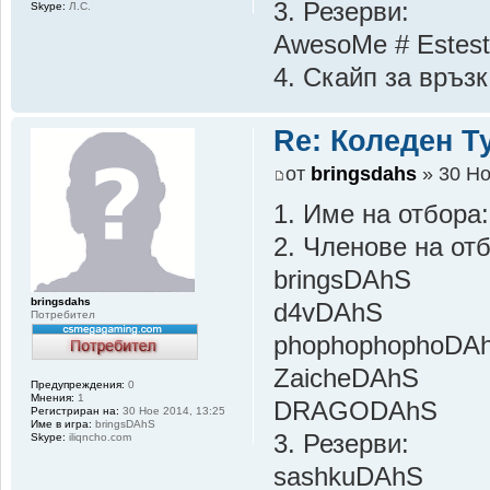
3. Резерви:
Skype:
Л.С.
AwesoMe # Estest
4. Скайп за връзк
Re: Коледен Т
от
bringsdahs
» 30 Но
1. Име на отбора
2. Членове на от
bringsDAhS
bringsdahs
d4vDAhS
Потребител
phophophophoDA
ZaicheDAhS
Предупреждения:
0
Мнения:
1
DRAGODAhS
Регистриран на:
30 Ное 2014, 13:25
Име в игра:
bringsDAhS
3. Резерви:
Skype:
iliqncho.com
sashkuDAhS