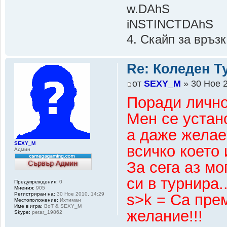
w.DAhS
iNSTINCTDAhS
4. Скайп за връзк
Re: Коледен Т
от
SEXY_M
» 30 Ное 2
Поради лично
Мен се устано
а даже желае
SEXY_M
всичко което и
Админ
За сега аз мо
си в турнира..
Предупреждения:
0
Мнения:
905
Регистриран на:
30 Ное 2010, 14:29
s>k = Са пре
Местоположение:
Ихтиман
Име в игра:
BoT & SEXY_M
желание!!!
Skype:
petar_19862