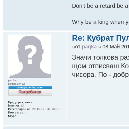
Don't be a retard,be a
Why be a king when y
Re: Кубрат Пул
от
paqka
» 08 Май 201
Значи толкова ра
щом отписваш Коб
чисора. По - добр
paqka
Потребител
Предупреждения:
0
Мнения:
13
Регистриран на:
29 Фев 2016, 16:39
Име в игра:
-
Skype:
-