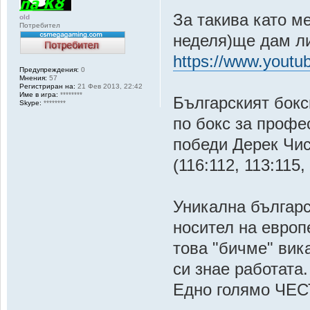
За такива като м
old
Потребител
неделя)ще дам л
https://www.you
Предупреждения:
0
Мнения:
57
Регистриран на:
21 Фев 2013, 22:42
Име в игра:
********
Българският бокс
Skype:
********
по бокс за профе
победи Дерек Чис
(116:112, 113:115,
Уникална българс
носител на европ
това "бичме" вик
си знае работата.
Едно голямо ЧЕС