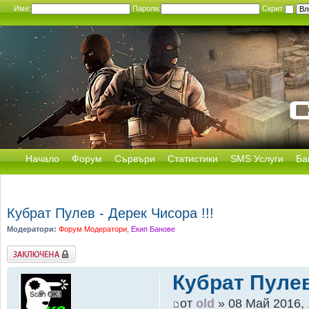
Име:
Парола:
Скрит
Начало
Форум
Сървъри
Статистики
SMS Услуги
Ба
Кубрат Пулев - Дерек Чисора !!!
Модератори:
Форум Модератори
,
Екип Банове
Заключена
Кубрат Пулев
от
old
» 08 Май 2016, 