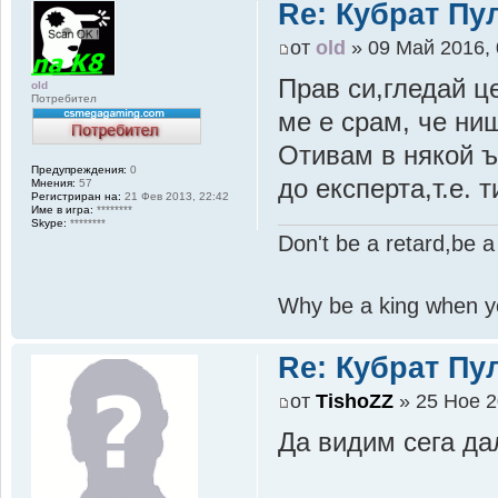
Re: Кубрат Пул
от
old
» 09 Май 2016, 
Прав си,гледай ц
old
Потребител
ме е срам, че нищ
Отивам в някой ъ
Предупреждения:
0
до експерта,т.е. т
Мнения:
57
Регистриран на:
21 Фев 2013, 22:42
Име в игра:
********
Skype:
********
Don't be a retard,be a
Why be a king when y
Re: Кубрат Пул
от
TishoZZ
» 25 Ное 2
Да видим сега да