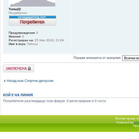
TishoZZ
Потребител
Предупреждения:
0
Мнения:
0
Регистриран на:
25 Ное 2018, 21:04
Име в игра:
Tishozz
Покажи мненията от миналия:
Заключена
Назад към Спортни дискусии
КОЙ Е НА ЛИНИЯ
Потребители разглеждащи този форум: 0 регистрирани и 0 госта
Всички права 
Powered by
ph
Начало форум
Пре