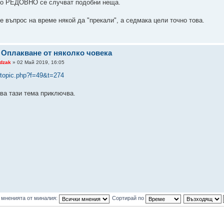
то РЕДОВНО се случват подобни неща.
е въпрос на време някой да "прекали", а седмака цели точно това.
 Оплакване от няколко човека
dzak
» 02 Май 2019, 16:05
wtopic.php?f=49&t=274
ова тази тема приключва.
 мненията от миналия:
Сортирай по