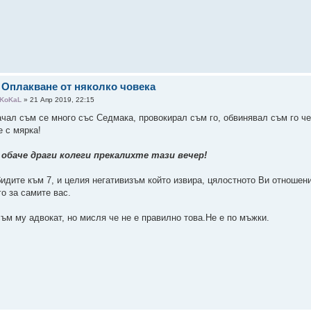
 Оплакване от няколко човека
KoKaL
» 21 Апр 2019, 22:15
ачал съм се много със Седмака, провокирал съм го, обвинявал съм го че
е с мярка!
 обаче драги колеги прекалихте тази вечер!
бидите към 7, и целия негативизъм който извира, цялостното Ви отношен
го за самите вас.
съм му адвокат, но мисля че не е правилно това.Не е по мъжки.