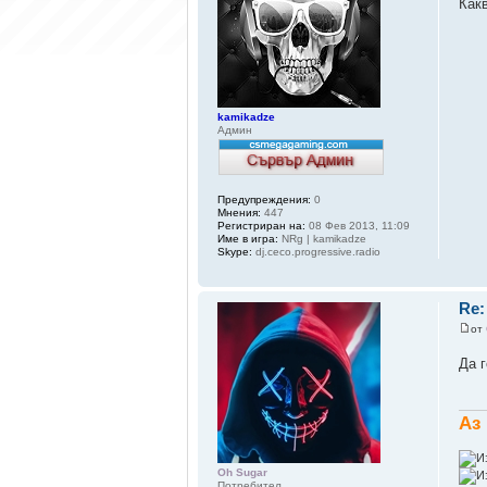
Какв
kamikadze
Админ
Предупреждения:
0
Мнения:
447
Регистриран на:
08 Фев 2013, 11:09
Име в игра:
NRg | kamikadze
Skype:
dj.ceco.progressive.radio
Re:
от
Да 
Аз 
Oh Sugar
Потребител