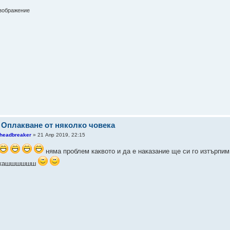
 Оплакване от няколко човека
headbreaker
» 21 Апр 2019, 22:15
няма проблем каквото и да е наказание ще си го изтърпим
чкашшшшшш