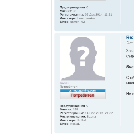
Предупреждения:
0
Мнения:
98
Регистриран на:
07 Дек 2014, 11:21
Име в игра:
headbreaker
Skype:
usmen_92
Re:
от
Зак
бъд
Вие
С о
мно
KoKaL
Потребител
Не 
Предупреждения:
0
Мнения:
498
Регистриран на:
14 Ное 2016, 21:32
Местоположение:
Варна
Име в игра:
KoKaL
Skype:
KoKaL