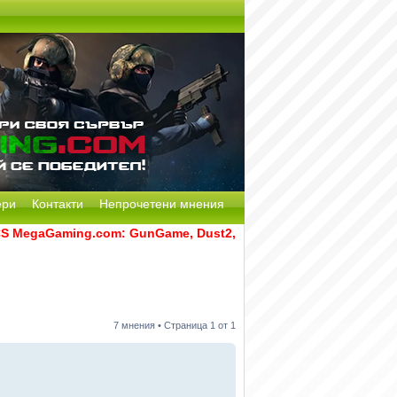
ери
Контакти
Непрочетени мнения
gaGaming.com: GunGame, Dust2, CS:GO Remake [Multi-Mod] и 
7 мнения • Страница
1
от
1