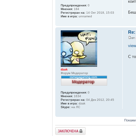
кои
Предупреждения:
0
Мнения:
184
Беш
Регистриран на:
14 Окт 2018, 15:03
Име в игра:
unnamed
Re:
от
vie
С т
dzak
Форум Модератор
Предупреждения:
0
Мнения:
1634
Регистриран на:
04 Дек 2012, 20:45
Име в игра:
dzak
Skype:
на ЛС
Покажи
Заключена