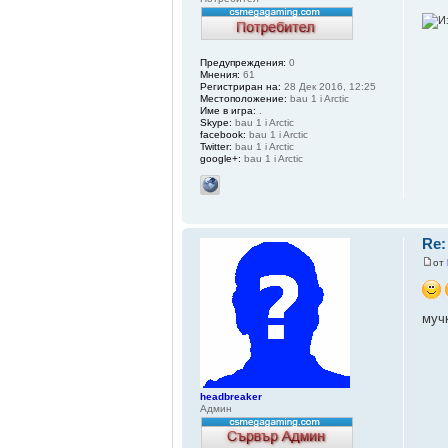
Предупреждения:
0
Мнения:
61
Регистриран на:
28 Дек 2016, 12:25
Местоположение:
bau 1 i Arctic
Име в игра:
.
Skype:
bau 1 i Arctic
facebook:
bau 1 i Arctic
Twitter:
bau 1 i Arctic
google+:
bau 1 i Arctic
Re:
от
му
headbreaker
Админ