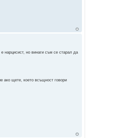
 е нарцисист, но винаги съм се старал да
ие ако щете, което всъщност говори