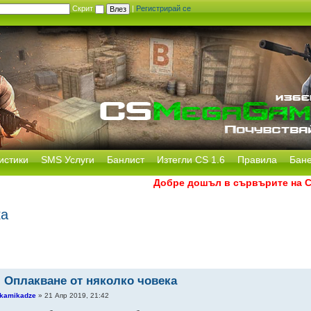
Скрит
|
Регистрирай се
истики
SMS Услуги
Банлист
Изтегли CS 1.6
Правила
Бан
Добре дошъл в сървърите на CS Me
ка
: Оплакване от няколко човека
kamikadze
» 21 Апр 2019, 21:42