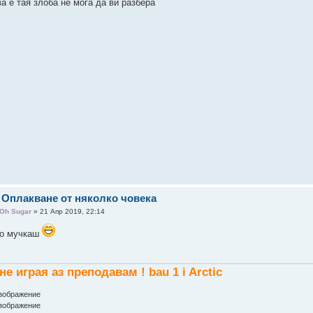
а е тая злоба не мога да ви разбера
 Оплакване от няколко човека
Oh Sugar
» 21 Апр 2019, 22:14
го мучкаш
не играя аз преподавам ! bau 1 i Arctic