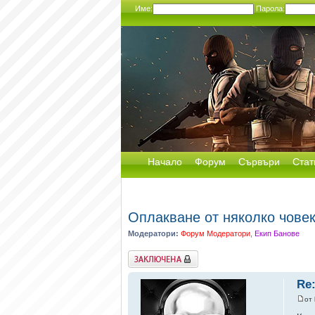
Име:
Парола:
Начало
Форум
Сървъри
Стат
Оплакване от няколко чове
Модератори:
Форум Модератори
,
Екип Банове
Заключена
Re
от