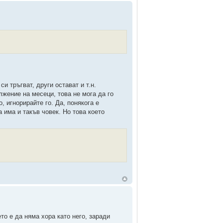
си тръгват, други остават и т.н.
жение на месеци, това не мога да го
о, игнорирайте го. Да, понякога е
а има и такъв човек. Но това което
то е да няма хора като него, заради