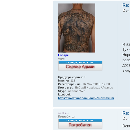
Re:
от
И аз
Тук 
Нор
Escape
Админ
разб
доса
виж
Предупреждения:
0
Мнения:
118
Регистриран на:
16 Май 2018, 12:58
Име в игра:
EsCapE / asdasas / Adanos
Skype:
adanos7575
facebook:
https://www.facebook.com/ADANOS666
Re:
skill eu
Потребител
от
Вси