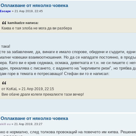
 Оплакване от няколко човека
Escape
» 21 Апр 2019, 22:45
kamikadze написа:
Каква е тая злоба не мога да ви разбера
 така!
сте за забавление, да, винаги е имало спорове, обидени и сърдити, едни 
мални човешки взаимоотношения. Но да се нападате постоянно, в продъл
ера. Като ви е крив седмака, осмака, деветката и т.н. не си пишете с нег
ден, прекалява с писането, с ваденето на "кирливите ризи", но трябва д
дам горе в темата е потресаващо! Стефан ви го е написал:
от KoKaL » 21 Апр 2019, 22:15
Вие обаче драги колеги прекалихте тази вечер!
 Оплакване от няколко човека
skill eu
» 21 Апр 2019, 23:27
чко е нормално, след толкова провокаций на повечето им кипва. Решение