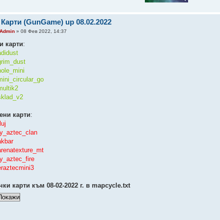
 Карти (GunGame) up 08.02.2022
Admin
» 08 Фев 2022, 14:37
и карти
:
didust
grim_dust
ole_mini
ini_circular_go
ultik2
sklad_v2
ени карти
:
luj
y_aztec_clan
akbar
renatexture_mt
y_aztec_fire
raztecmini3
чки карти към 08-02-2022 г. в mapcycle.txt