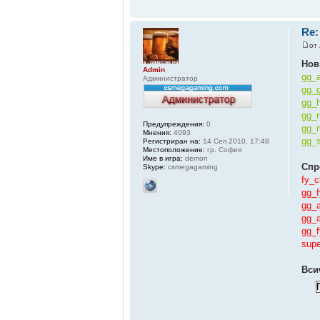
Re:
от
Нов
Admin
gg_a
Администратор
gg_
gg_h
gg_m
Предупреждения:
0
gg_m
Мнения:
4093
gg_
Регистриран на:
14 Сеп 2010, 17:48
Местоположение:
гр. София
Име в игра:
demon
Спр
Skype:
csmegagaming
fy_c
gg_f
gg_
gg_a
gg_f
supe
Вси