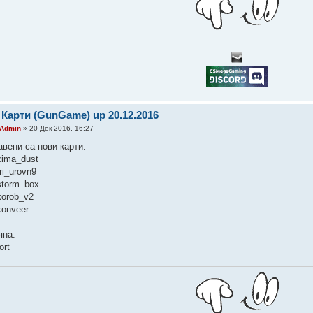
 Карти (GunGame) up 20.12.2016
Admin
» 20 Дек 2016, 16:27
авени са нови карти:
zima_dust
ri_urovn9
storm_box
korob_v2
konveer
яна:
ort