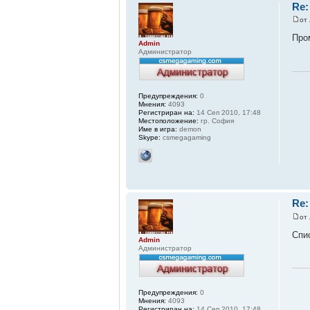
Re:
от
Пром
Admin
Администратор
Предупреждения:
0
Мнения:
4093
Регистриран на:
14 Сеп 2010, 17:48
Местоположение:
гр. София
Име в игра:
demon
Skype:
csmegagaming
Re:
от
Спис
Admin
Администратор
Предупреждения:
0
Мнения:
4093
Регистриран на:
14 Сеп 2010, 17:48