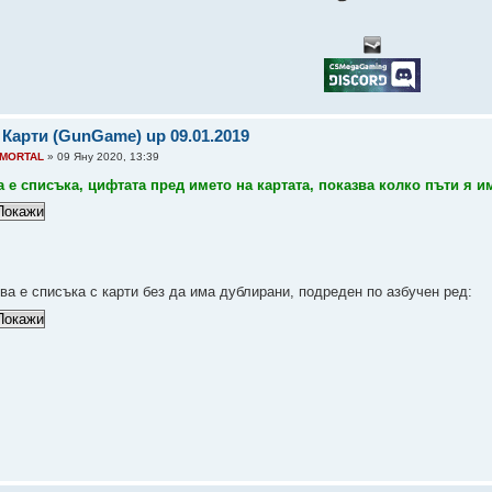
 Карти (GunGame) up 09.01.2019
MORTAL
» 09 Яну 2020, 13:39
а е списъка, цифтата пред името на картата, показва колко пъти я им
ова е списъка с карти без да има дублирани, подреден по азбучен ред: