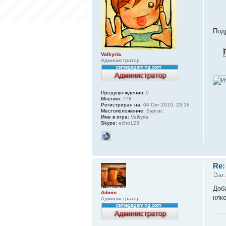
Под
Valkyria
Администратор
Предупреждения:
0
Мнения:
778
Регистриран на:
04 Окт 2010, 23:16
Местоположение:
Бургас
Име в игра:
Valkyria
Skype:
echo123
Re:
от
Доб
Admin
няко
Администратор