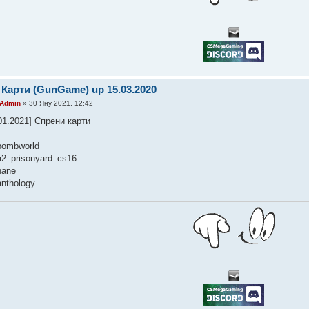
 Карти (GunGame) up 15.03.2020
Admin
» 30 Яну 2021, 12:42
01.2021] Спрени карти
bombworld
a2_prisonyard_cs16
nane
anthology