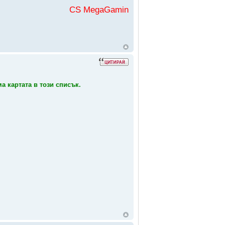
CS MegaGaming във
а картата в този списък.