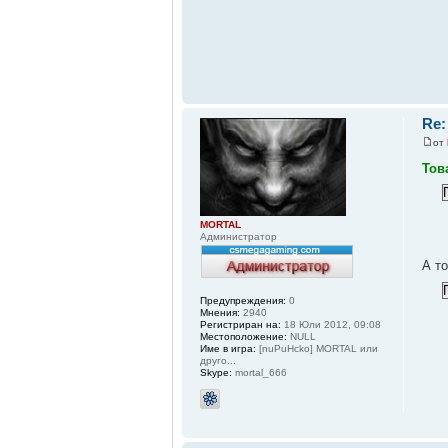
Re:
от
Тов
MORTAL
Администратор
А т
Предупреждения:
0
Мнения:
2940
Регистриран на:
18 Юли 2012, 09:08
Местоположение:
NULL
Име в игра:
[nuPuHcko] MORTAL или
друго...
Skype:
mortal_666