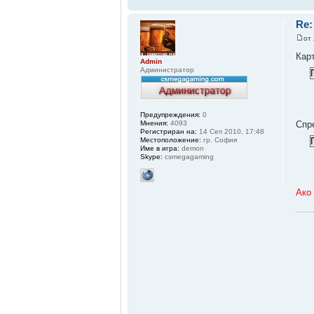
Re:
от
Карт
Admin
Администратор
Предупреждения:
0
Спр
Мнения:
4093
Регистриран на:
14 Сеп 2010, 17:48
Местоположение:
гр. София
Име в игра:
demon
Skype:
csmegagaming
Ако