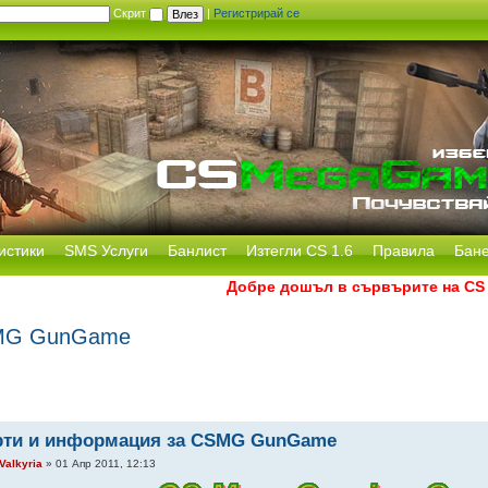
Скрит
|
Регистрирай се
истики
SMS Услуги
Банлист
Изтегли CS 1.6
Правила
Бан
Добре дошъл в сървърите на CS Mega
SMG GunGame
рти и информация за CSMG GunGame
Valkyria
» 01 Апр 2011, 12:13