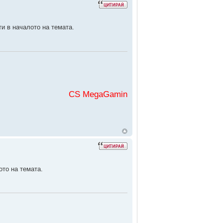
ти в началото на темата.
CS MegaGaming във
ото на темата.