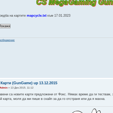
редба на картите
mapcycle.txt
към 17.01.2023
 Карти (GunGame) up 13.12.2015
Admin
» 13 Дек 2015, 11:12
авени са новите карти предложени от Фокс. Нямах време да ги тествам, 
й карта, моля да ми пише в скайп за да го отстраня или да я махна.