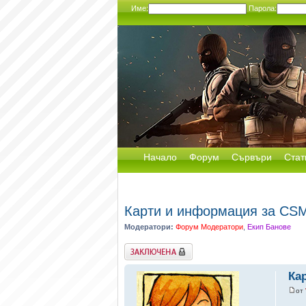
Име:
Парола:
Начало
Форум
Сървъри
Стат
Карти и информация за C
Модератори:
Форум Модератори
,
Екип Банове
Заключена
Ка
от