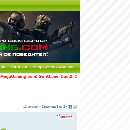
ери
Контакти
Непрочетени мнения
Gaming.com: GunGame, Dust2, CS:GO Remake [Multi-Mod] и RA
12 мнения •
Страница
1
от
2
•
1
2