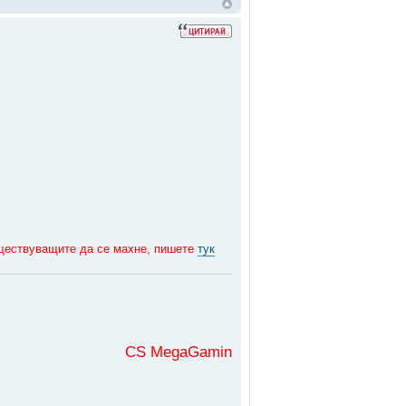
съществуващите да се махне, пишете
тук
CS MegaGaming във