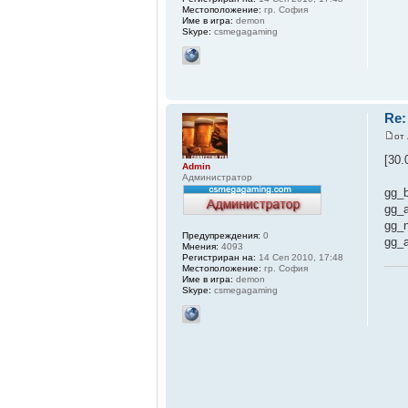
Местоположение:
гр. София
Име в игра:
demon
Skype:
csmegagaming
Re:
от
[30.
Admin
Администратор
gg_
gg_
gg_
Предупреждения:
0
gg_
Мнения:
4093
Регистриран на:
14 Сеп 2010, 17:48
Местоположение:
гр. София
Име в игра:
demon
Skype:
csmegagaming