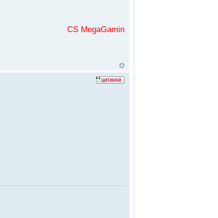
CS MegaGaming във