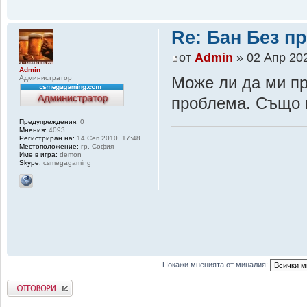
Re: Бан Без п
от
Admin
» 02 Апр 202
Admin
Администратор
Може ли да ми пр
проблема. Също м
Предупреждения:
0
Мнения:
4093
Регистриран на:
14 Сеп 2010, 17:48
Местоположение:
гр. София
Име в игра:
demon
Skype:
csmegagaming
Покажи мненията от миналия:
Добави отговор