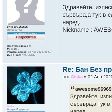
Здравейте, изпис
сървъра,а тук в с
наред.
awesome969696
Nickname : AWE
Потребител
Предупреждения:
0
Мнения:
3
Регистриран на:
02 Апр 2020, 21:50
Име в игра:
AWESOME
Re: Бан Без п
от
Siska
» 02 Апр 2020
awesome96969
Здравейте, изпи
сървъра,а тук в
Siska
Форум Модератор
наред.