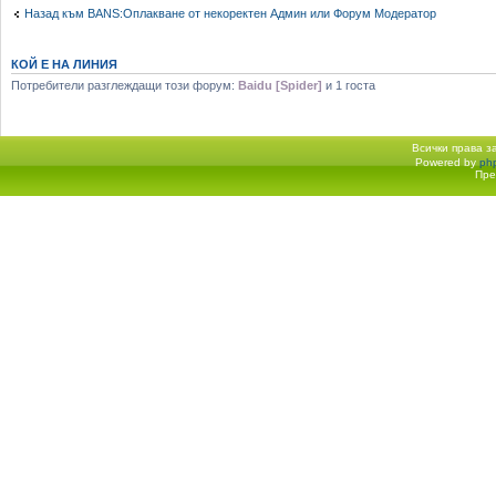
Назад към BANS:Оплакване от некоректен Админ или Форум Модератор
КОЙ Е НА ЛИНИЯ
Потребители разглеждащи този форум:
Baidu [Spider]
и 1 госта
Всички права 
Powered by
ph
Начало форум
Пре