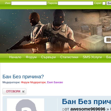
Име:
Парола:
Скрит
Начало
Форум
Сървъри
Статистики
SMS Услуги
Ба
Бан Без причина?
Модератори:
Форум Модератори
,
Екип Банове
Добави отговор
Бан Без при
от
awesome969696
» 