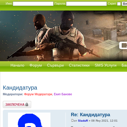
Име:
Парола:
Скрит
Начало
Форум
Сървъри
Статистики
SMS Услуги
Ба
Кандидатура
Модератори:
Форум Модератори
,
Екип Банове
Заключена
Re: Кандидатура
от
SladuR
» 08 Яну 2021, 12:01