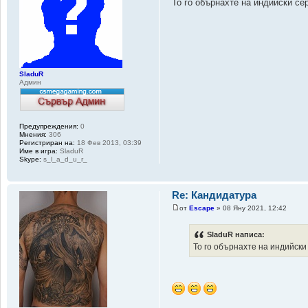
То го обърнахте на индийски се
SladuR
Админ
Предупреждения:
0
Мнения:
306
Регистриран на:
18 Фев 2013, 03:39
Име в игра:
SladuR
Skype:
s_l_a_d_u_r_
Re: Кандидатура
от
Escape
» 08 Яну 2021, 12:42
SladuR написа:
То го обърнахте на индийски 