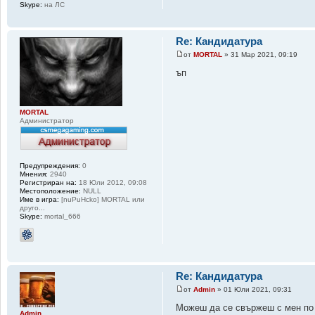
Skype:
на ЛС
Re: Кандидатура
от
MORTAL
» 31 Мар 2021, 09:19
ъп
MORTAL
Администратор
Предупреждения:
0
Мнения:
2940
Регистриран на:
18 Юли 2012, 09:08
Местоположение:
NULL
Име в игра:
[nuPuHcko] MORTAL или
друго...
Skype:
mortal_666
Re: Кандидатура
от
Admin
» 01 Юли 2021, 09:31
Можеш да се свържеш с мен по 
Admin