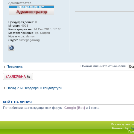
Администратор
Предупреждения:
0
Мнения:
4093
Регистриран на:
14 Сеп 2010, 17:48
Местоположение:
гр. София
Име в игра:
demon
Skype:
csmegagaming
Покажи мненията от миналия:
Предишна
Заключена
Назад към Неодобрени кандидатури
КОЙ Е НА ЛИНИЯ
Потребители разглеждащи този форум:
Google [Bot]
и 1 госта
Всички права 
Powered by
ph
Начало форум
Пре