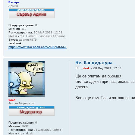
Escape
Админ
Предупреждения:
0
Мнения:
118
Регистриран на:
16 Май 2018, 12:58
Име в игра:
EsCapE / asdasas / Adanos
Skype:
adanos7575
facebook:
https://www.facebook.com/ADANOS666
Re: Кандидатура
от
dzak
» 08 Яну 2021, 17:43
Ще се опитам да обобщя:
Бил си админ при нас, знаеш вс
досега.
Все още съм Пас и затова не пи
dzak
Форум Модератор
Предупреждения:
0
Мнения:
1634
Регистриран на:
04 Дек 2012, 20:45
Име в игра:
dzak