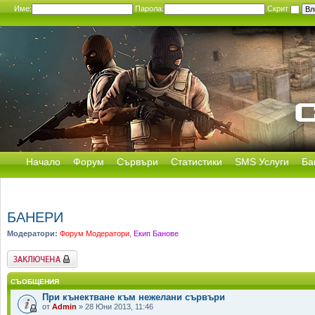
Име:
Парола:
Скрит
Начало
Форум
Сървъри
Статистики
SMS Услуги
Ба
БАНЕРИ
Модератори:
Форум Модератори
,
Екип Банове
Заключен форум
СЪОБЩЕНИЯ
При кънектване към нежелани сървъри
от
Admin
» 28 Юни 2013, 11:46