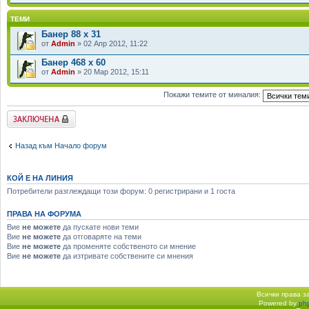
ТЕМИ
Банер 88 x 31
от
Admin
» 02 Апр 2012, 11:22
Банер 468 х 60
от
Admin
» 20 Мар 2012, 15:11
Покажи темите от миналия:
Заключен форум
Назад към Начало форум
КОЙ Е НА ЛИНИЯ
Потребители разглеждащи този форум: 0 регистрирани и 1 госта
ПРАВА НА ФОРУМА
Вие
не можете
да пускате нови теми
Вие
не можете
да отговаряте на теми
Вие
не можете
да променяте собственото си мнение
Вие
не можете
да изтривате собствените си мнения
Всички права 
Powered by
ph
Начало форум