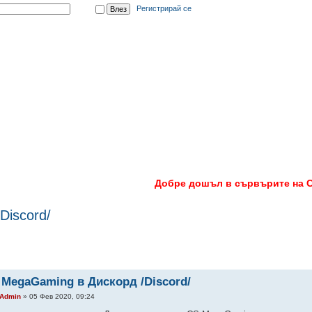
Скрит
|
Регистрирай се
истики
SMS Услуги
Банлист
Изтегли CS 1.6
Правила
Бан
Добре дошъл в сървърите на CS
Discord/
 MegaGaming в Дискорд /Discord/
Admin
» 05 Фев 2020, 09:24