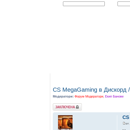
Име:
Парола:
Начало
Форум
Сървъри
Стат
CS MegaGaming в Дискорд /
Модератори:
Форум Модератори
,
Екип Банове
Заключена
CS
от