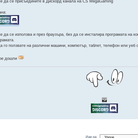
е да се присъедините в Дискорд канала на CS MegaGaming
ана:
е да се използва и през браузъра, без да се инсталира програмата на ко
грамата.
да го ползвате на различни машини, компютър, таблет, телефон или уеб 
ре дошли
Иди на: