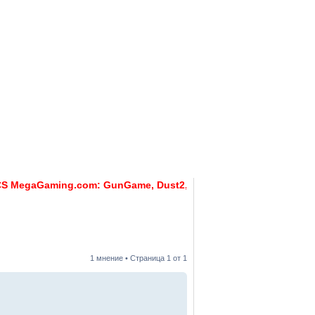
ери
Контакти
Непрочетени мнения
 MegaGaming.com: GunGame, Dust2, CS:GO Remake [Multi-Mod] 
1 мнение • Страница
1
от
1