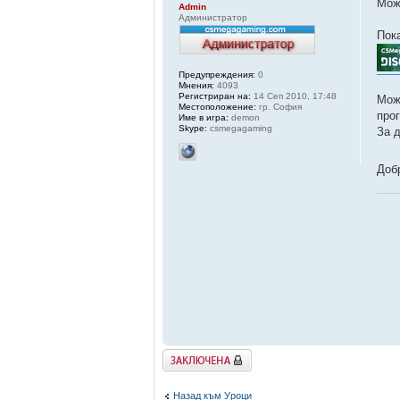
Мож
Admin
Администратор
Пок
Предупреждения:
0
Мнения:
4093
Регистриран на:
14 Сеп 2010, 17:48
Мож
Местоположение:
гр. София
про
Име в игра:
demon
Skype:
csmegagaming
За 
Доб
Заключена
Назад към Уроци