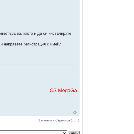
мпютъра ви, както и да си инсталирате
си направете регистрация с имейл.
CS MegaGaming във
1 мнение • Страница
1
от
1