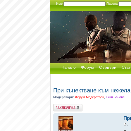
Име:
Парола:
Начало
Форум
Сървъри
Стат
При кънектване към нежела
Модератори:
Форум Модератори
,
Екип Банове
Заключена
Пр
от