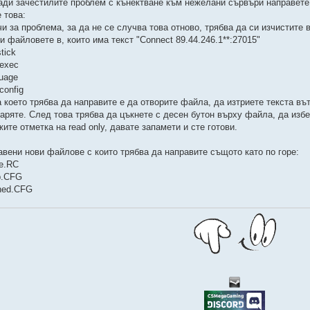
ади зачестилите проблем с кънектване към нежелани сървъри направете
 това:
и за проблема, за да не се случва това отново, трябва да си изчистите 
и файловете в, които има текст "Connect 89.44.246.1**:27015"
tick
oexec
guage
config
а което трябва да направите е да отворите файла, да изтриете текста въ
варяте. След това трябва да цъкнете с десен бутон върху файла, да избе
ите отметка на read only, давате запамети и сте готови.
авени нови файлове с които трябва да направите същото като по горе:
ve.RC
ip.CFG
ned.CFG