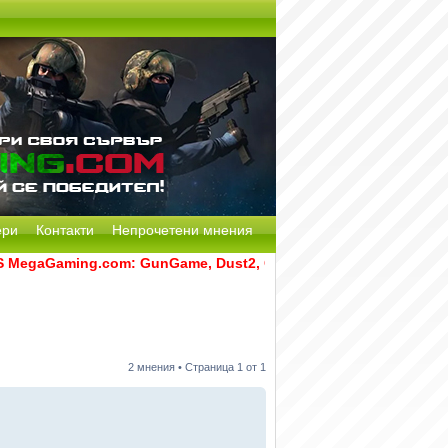
ери
Контакти
Непрочетени мнения
egaGaming.com: GunGame, Dust2, CS:GO Remake [Multi-Mod] и 
2 мнения • Страница
1
от
1