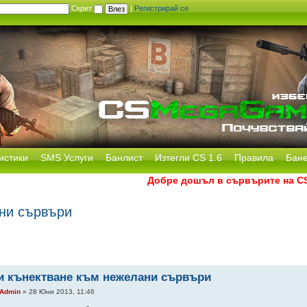
Скрит
|
Регистрирай се
истики
SMS Услуги
Банлист
Изтегли CS 1.6
Правила
Бан
Добре дошъл в сървърите на CS M
ни сървъри
и кънектване към нежелани сървъри
Admin
» 28 Юни 2013, 11:46