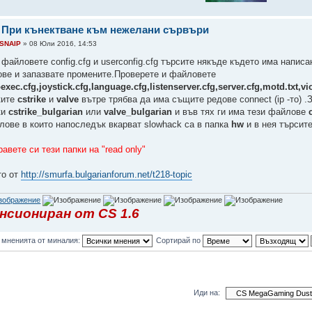
 При кънектване към нежелани сървъри
SNAIP
» 08 Юли 2016, 14:53
файловете config.cfg и userconfig.cfg търсите някъде където има написан
ове и запазвате промените.Проверете и файловете
exec.cfg,joystick.cfg,language.cfg,listenserver.cfg,server.cfg,motd.txt,vi
ките
cstrike
и
valve
вътре трябва да има същите редове connect (ip -то) .
ки
cstrike_bulgarian
или
valve_bulgarian
и във тях ги има тези файлове
лове в които напоследък вкарват slowhack са в папка
hw
и в нея търсит
авете си тези папки на "read only"
то от
http://smurfa.bulgarianforum.net/t218-topic
нсиониран от CS 1.6
 мненията от миналия:
Сортирай по
Иди на: