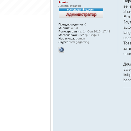
Пор
Admin
Администратор
вече
Знач
Ето 
Joys
Предупреждения:
0
aut
Мнения:
4093
Регистриран на:
14 Сеп 2010, 17:48
lan
Местоположение:
гр. София
user
Име в игра:
demon
Skype:
csmegagaming
Тов
зат
слож
Доб
val
list
ban