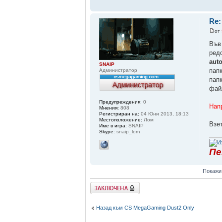
Re:
от
Във 
ред
auto
SNAIP
пап
Администратор
пап
фай
Предупреждения:
0
Напр
Мнения:
808
Регистриран на:
04 Юни 2013, 18:13
Местоположение:
Лом
Взе
Име в игра:
SNAIP
Skype:
snaip_lom
Пе
Покажи
Заключена
Назад към CS MegaGaming Dust2 Only