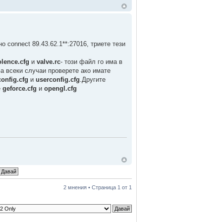
о connect 89.43.62.1**:27016, триете тези
olence.cfg
и
valve.rc
- този файл го има в
За всеки случаи проверете ако имате
config.cfg
и
userconfig.cfg
.Другите
е
geforce.cfg
и
opengl.cfg
2 мнения • Страница
1
от
1