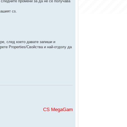
 следните промени за да не се получава
вашият cs.
тре, след което давате запиши и
рете Properties/Свойства и най-отдолу да
CS MegaGaming във