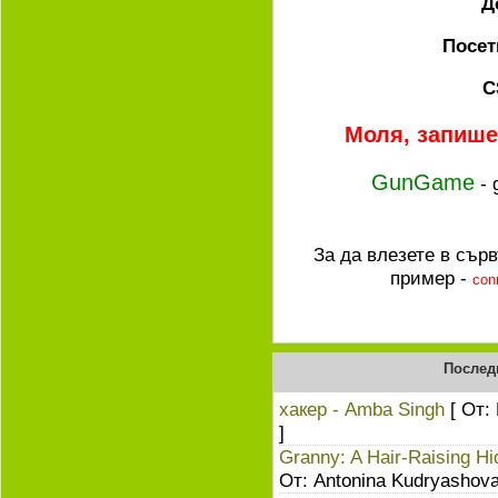
Д
Посет
C
Моля, запишет
GunGame
- 
За да влезете в сър
пример -
con
Послед
хакер - Amba Singh
[ От:
]
Granny: A Hair-Raising Hi
От: Antonina Kudryashova