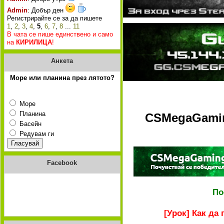
Admin
: Добър ден
Регистрирайте се за да пишете
1
,
2
,
3
,
4
,
5
,
6
,
7
,
8
...
11
В чата се пише единствено и само
на
КИРИЛИЦА
!
Анкета
Море или планина през лятото?
Море
Планина
CSMegaGaming
Басейн
Редувам ги
Facebook
По
[Урок] Как да