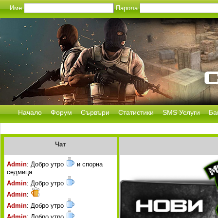
Име:
Парола:
Начало
Форум
Сървъри
Статистики
SMS Услуги
Ба
Чат
Admin
: Добро утро
и спорна
седмица
Admin
: Добро утро
Admin
:
Admin
: Добро утро
Admin
: Добро утро