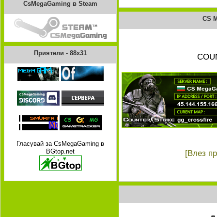
CsMegaGaming в Steam
CS 
Приятели - 88x31
COUN
Гласувай за CsMegaGaming в
BGtop.net
[Влез п